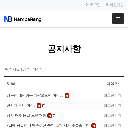
로그인
회원가입
팔고
사고
공지사항
이용안내
공지사항
총 게시물 151 개, 페이지 7
이용후기
제목
작성자
냉동넘버는 냉동 차량으로만 이전....
최고관리자
H
전기차 넘버 이전..
최고관리자
H
당사 현재 용달 보유 현황
최고관리자
H
7월에 용달넘버 매수하신 분이 소개 시켜 주셨습니다.
최고관리자
H