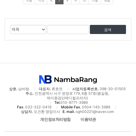
처음
이전
6
7
8
9
10
다음
맨끝
게
검
검
시
색
색
물
대
어
검
상
색
상호.
남바랑
대표자.
류호연
사업자등록번호.
398-30-01505
주소.
인천광역시 서구 완정로 179, 6층 57호(왕길동,
제이원검단메디컬프라자)
Tel.
010-9771-3989
Fax.
032-322-0419
Mobile Fax.
0504-145-3989
상담자.
오건환 영업이사
E. mail.
ogh00221@naver.com
개인정보처리방침
이용약관