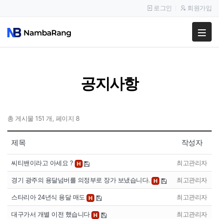
로그인
회원가입
팔고
사고
공지사항
이용안내
공지사항
총 게시물 151 개, 페이지 8
이용후기
제목
작성자
씨티밴이라고 아세요 ?
최고관리자
H
경기 광주의 용달넘버를 의정부로 장가 보냈습니다.
최고관리자
H
스타리아 24년식 용달 매도
최고관리자
H
대구가서 개별 이전 했습니다
최고관리자
H