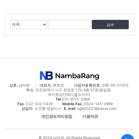
게
검
검
시
색
색
물
대
어
검
상
색
상호.
남바랑
대표자.
류호연
사업자등록번호.
398-30-01505
주소.
인천광역시 서구 완정로 179, 6층 57호(왕길동,
제이원검단메디컬프라자)
Tel.
010-9771-3989
Fax.
032-322-0419
Mobile Fax.
0504-145-3989
상담자.
오건환 영업이사
E. mail.
ogh00221@naver.com
개인정보처리방침
이용약관
© 2024 남바랑. All Rights Reserved.