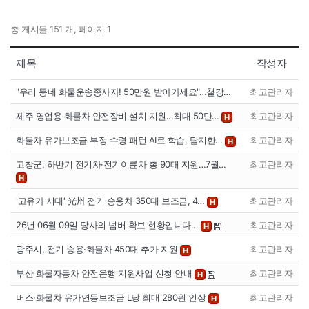
총 게시물 151 개, 페이지 1
제목
작성자
"우리 동네 화물운송종사자! 50만원 받아가세요"…철강…
최고관리자
제주 영업용 화물차 안전장비 설치 지원...최대 50만…
최고관리자
H
화물차 유가보조금 부정 수령 패턴 AI로 학습, 탐지한…
최고관리자
H
고창군, 하반기 전기차·전기이륜차 총 90대 지원…7월…
최고관리자
H
'고유가 시대' 光州 전기 승용차 350대 보조금, 4…
최고관리자
H
26년 06월 09일 당사의 넘버 확보 현황입니다...
최고관리자
H
광주시, 전기 승용·화물차 450대 추가 지원
최고관리자
H
부산 화물자동차 안전운행 지원사업 신청 안내
최고관리자
H
버스·화물차 유가연동보조금 L당 최대 280원 인상
최고관리자
H