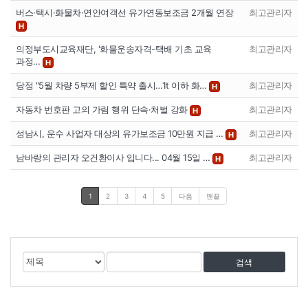
버스·택시·화물차·연안여객선 유가연동보조금 2개월 연장
최고관리자
H
의정부도시교육재단, '화물운송자격-택배 기초 교육
최고관리자
과정…
H
당정 "5월 차량 5부제 할인 특약 출시…1t 이하 화…
최고관리자
H
자동차 번호판 고의 가림 행위 단속·처벌 강화
최고관리자
H
성남시, 운수 사업자 대상의 유가보조금 10만원 지급 …
최고관리자
H
남바랑의 관리자 오건환이사 입니다... 04월 15일 …
최고관리자
H
1
2
3
4
5
다음
맨끝
게
검
검
시
색
색
물
대
어
검
상
색