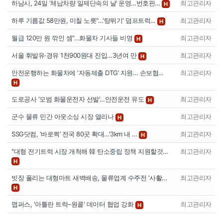
하남시, 24일 ‘체납차량 일제단속의 날’ 운영…번호판…
최고관리자
H
하루 기름값 58만원, 미칠 노릇"…'탕뛰기' 덤프트럭…
최고관리자
H
월급 120만 원 깎인 셈"…화물차 기사들 비명
최고관리자
H
서울 휘발유·경유 1천900원대 진입...3년여 만
최고관리자
H
안전운행하는 화물차에 ‘자동제출 DTG’ 지원… 손보협…
최고관리자
H
도로공사 '모범 화물운전자 선발'…안전운전 유도
최고관리자
H
군수 물류 민간 아웃소싱 시장 열리나
최고관리자
H
SSG닷컴, ‘바로퀵’ 전국 80곳 확대…'3km 내 …
최고관리자
H
"대형 전기트럭 시장 개척해 韓 탄소중립 정책 지원할것…
최고관리자
H
빗장 풀리는 대형마트 새벽배송, 물류업계 수주전 ‘사활…
최고관리자
H
맵퍼스, '아틀란 트럭–원콜' 데이터 협업 강화
최고관리자
H