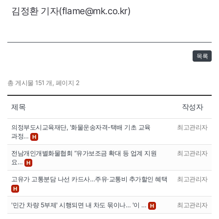
김정환 기자(flame@mk.co.kr)
목록
총 게시물 151 개, 페이지 2
제목
작성자
의정부도시교육재단, '화물운송자격-택배 기초 교육
최고관리자
과정…
H
전남개인개별화물협회 “유가보조금 확대 등 업계 지원
최고관리자
요…
H
고유가 고통분담 나선 카드사…주유·교통비 추가할인 혜택
최고관리자
H
'민간 차량 5부제' 시행되면 내 차도 묶이나… '이 …
최고관리자
H