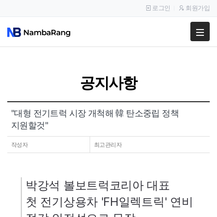
로그인
회원가입
팔고
사고
공지사항
이용안내
공지사항
"대형 전기트럭 시장 개척해 韓 탄소중립 정책
지원할것"
이용후기
작성자
최고관리자
박강석 볼보트럭코리아 대표
첫 전기상용차
'FH
일렉트릭'
연비