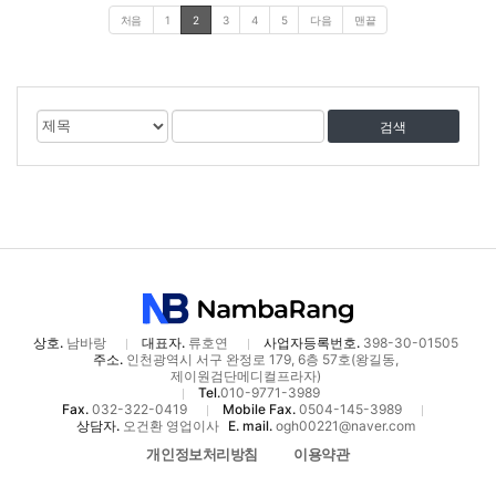
처음
1
2
3
4
5
다음
맨끝
게
검
검
시
색
색
물
대
어
검
상
색
상호.
남바랑
대표자.
류호연
사업자등록번호.
398-30-01505
주소.
인천광역시 서구 완정로 179, 6층 57호(왕길동,
제이원검단메디컬프라자)
Tel.
010-9771-3989
Fax.
032-322-0419
Mobile Fax.
0504-145-3989
상담자.
오건환 영업이사
E. mail.
ogh00221@naver.com
개인정보처리방침
이용약관