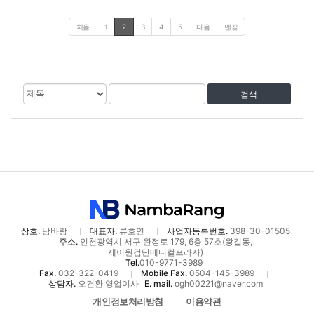
처음
1
2
3
4
5
다음
맨끝
게
검
검
시
색
색
물
대
어
검
상
색
상호.
남바랑
대표자.
류호연
사업자등록번호.
398-30-01505
주소.
인천광역시 서구 완정로 179, 6층 57호(왕길동,
제이원검단메디컬프라자)
Tel.
010-9771-3989
Fax.
032-322-0419
Mobile Fax.
0504-145-3989
상담자.
오건환 영업이사
E. mail.
ogh00221@naver.com
개인정보처리방침
이용약관