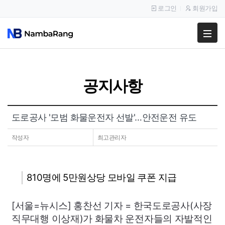
로그인
회원가입
팔고
사고
공지사항
이용안내
공지사항
도로공사 '모범 화물운전자 선발'…안전운전 유도
이용후기
작성자
최고관리자
810명에 5만원상당 모바일 쿠폰 지급
[서울=뉴시스] 홍찬선 기자 = 한국도로공사(사장
직무대행 이상재)가 화물차 운전자들의 자발적인