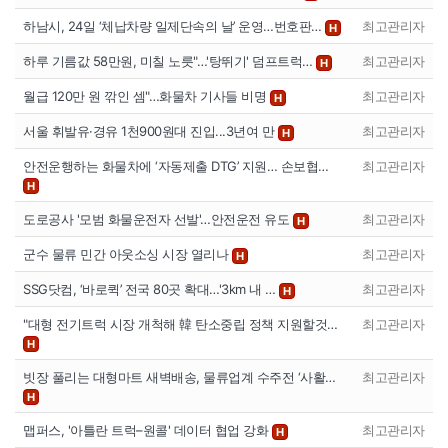
하남시, 24일 ‘체납차량 일제단속의 날’ 운영…번호판…
최고관리자
H
하루 기름값 58만원, 미칠 노릇"…'탕뛰기' 덤프트럭…
최고관리자
H
월급 120만 원 깎인 셈"…화물차 기사들 비명
최고관리자
H
서울 휘발유·경유 1천900원대 진입...3년여 만
최고관리자
H
안전운행하는 화물차에 ‘자동제출 DTG’ 지원… 손보협…
최고관리자
H
도로공사 '모범 화물운전자 선발'…안전운전 유도
최고관리자
H
군수 물류 민간 아웃소싱 시장 열리나
최고관리자
H
SSG닷컴, ‘바로퀵’ 전국 80곳 확대…'3km 내 …
최고관리자
H
"대형 전기트럭 시장 개척해 韓 탄소중립 정책 지원할것…
최고관리자
H
빗장 풀리는 대형마트 새벽배송, 물류업계 수주전 ‘사활…
최고관리자
H
맵퍼스, '아틀란 트럭–원콜' 데이터 협업 강화
최고관리자
H