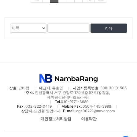
게
검
검
시
색
색
물
대
어
검
상
색
상호.
남바랑
대표자.
류호연
사업자등록번호.
398-30-01505
주소.
인천광역시 서구 완정로 179, 6층 57호(왕길동,
제이원검단메디컬프라자)
Tel.
010-9771-3989
Fax.
032-322-0419
Mobile Fax.
0504-145-3989
상담자.
오건환 영업이사
E. mail.
ogh00221@naver.com
개인정보처리방침
이용약관