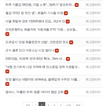
하루 기름값 58만원, 미칠 노릇"…'탕뛰기' 덤프트럭…
최고관리자
H
월급 120만 원 깎인 셈"…화물차 기사들 비명
최고관리자
H
서울 휘발유·경유 1천900원대 진입...3년여 만
최고관리자
H
안전운행하는 화물차에 ‘자동제출 DTG’ 지원… 손보협…
최고관리자
H
도로공사 '모범 화물운전자 선발'…안전운전 유도
최고관리자
H
군수 물류 민간 아웃소싱 시장 열리나
최고관리자
H
SSG닷컴, ‘바로퀵’ 전국 80곳 확대…'3km 내 …
최고관리자
H
"대형 전기트럭 시장 개척해 韓 탄소중립 정책 지원할것…
최고관리자
H
빗장 풀리는 대형마트 새벽배송, 물류업계 수주전 ‘사활…
최고관리자
H
맵퍼스, '아틀란 트럭–원콜' 데이터 협업 강화
최고관리자
H
처음
1
2
3
4
5
다음
맨끝