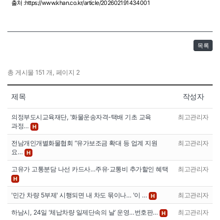
출처 :
https://www.khan.co.kr/article/202602191434001
목록
총 게시물 151 개, 페이지 2
제목
작성자
의정부도시교육재단, '화물운송자격-택배 기초 교육
최고관리자
과정…
H
전남개인개별화물협회 “유가보조금 확대 등 업계 지원
최고관리자
요…
H
고유가 고통분담 나선 카드사…주유·교통비 추가할인 혜택
최고관리자
H
'민간 차량 5부제' 시행되면 내 차도 묶이나… '이 …
최고관리자
H
하남시, 24일 ‘체납차량 일제단속의 날’ 운영…번호판…
최고관리자
H