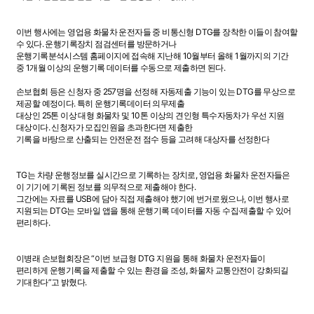
이번 행사에는 영업용 화물차 운전자들 중 비통신형 DTG를 장착한 이들이 참여할
수 있다. 운행기록장치 점검센터를 방문하거나
운행기록분석시스템 홈페이지에 접속해 지난해 10월부터 올해 1월까지의 기간
중 1개월 이상의 운행기록 데이터를 수동으로 제출하면 된다.
손보협회 등은 신청자 중 257명을 선정해 자동제출 기능이 있는 DTG를 무상으로
제공할 예정이다. 특히 운행기록데이터 의무제출
대상인 25톤 이상 대형 화물차 및 10톤 이상의 견인형 특수자동차가 우선 지원
대상이다. 신청자가 모집인원을 초과한다면 제출한
기록을 바탕으로 산출되는 안전운전 점수 등을 고려해 대상자를 선정한다
TG는 차량 운행정보를 실시간으로 기록하는 장치로, 영업용 화물차 운전자들은
이 기기에 기록된 정보를 의무적으로 제출해야 한다.
그간에는 자료를 USB에 담아 직접 제출해야 했기에 번거로웠으나, 이번 행사로
지원되는 DTG는 모바일 앱을 통해 운행기록 데이터를 자동 수집·제출할 수 있어
편리하다.
이병래 손보협회장은 “이번 보급형 DTG 지원을 통해 화물차 운전자들이
편리하게 운행기록을 제출할 수 있는 환경을 조성, 화물차 교통안전이 강화되길
기대한다”고 밝혔다.