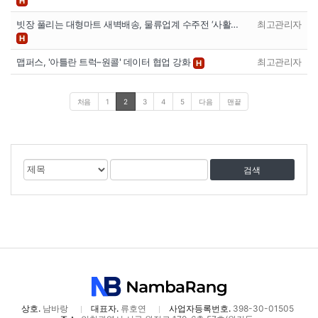
H
빗장 풀리는 대형마트 새벽배송, 물류업계 수주전 ‘사활…
최고관리자
H
맵퍼스, '아틀란 트럭–원콜' 데이터 협업 강화
최고관리자
H
처음
1
2
3
4
5
다음
맨끝
게
검
검
시
색
색
물
대
어
검
상
색
상호.
남바랑
대표자.
류호연
사업자등록번호.
398-30-01505