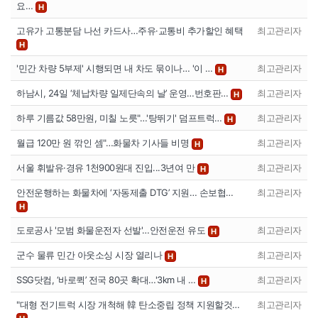
요…
H
고유가 고통분담 나선 카드사…주유·교통비 추가할인 혜택
최고관리자
H
'민간 차량 5부제' 시행되면 내 차도 묶이나… '이 …
최고관리자
H
하남시, 24일 ‘체납차량 일제단속의 날’ 운영…번호판…
최고관리자
H
하루 기름값 58만원, 미칠 노릇"…'탕뛰기' 덤프트럭…
최고관리자
H
월급 120만 원 깎인 셈"…화물차 기사들 비명
최고관리자
H
서울 휘발유·경유 1천900원대 진입...3년여 만
최고관리자
H
안전운행하는 화물차에 ‘자동제출 DTG’ 지원… 손보협…
최고관리자
H
도로공사 '모범 화물운전자 선발'…안전운전 유도
최고관리자
H
군수 물류 민간 아웃소싱 시장 열리나
최고관리자
H
SSG닷컴, ‘바로퀵’ 전국 80곳 확대…'3km 내 …
최고관리자
H
"대형 전기트럭 시장 개척해 韓 탄소중립 정책 지원할것…
최고관리자