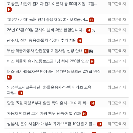
고창군, 하반기 전기차·전기이륜차 총 90대 지원…7월…
최고관리자
H
'고유가 시대' 光州 전기 승용차 350대 보조금, 4…
최고관리자
H
26년 06월 09일 당사의 넘버 확보 현황입니다...
최고관리자
H
광주시, 전기 승용·화물차 450대 추가 지원
최고관리자
H
부산 화물자동차 안전운행 지원사업 신청 안내
최고관리자
H
버스·화물차 유가연동보조금 L당 최대 280원 인상
최고관리자
H
버스·택시·화물차·연안여객선 유가연동보조금 2개월 연장
최고관리자
H
의정부도시교육재단, '화물운송자격-택배 기초 교육
최고관리자
과정…
H
당정 "5월 차량 5부제 할인 특약 출시…1t 이하 화…
최고관리자
H
자동차 번호판 고의 가림 행위 단속·처벌 강화
최고관리자
H
성남시, 운수 사업자 대상의 유가보조금 10만원 지급 …
최고관리자
H