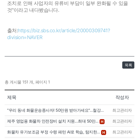
조치로 인해 사업자의 유류비 부담이 일부 완화될 수 있을
것"이라고 내다봤습니다.
출처:
https://biz.sbs.co.kr/article/20000309741?
division=NAVER
목록
총 게시물 151 개, 페이지 1
제목
작성자
"우리 동네 화물운송종사자! 50만원 받아가세요"…철강…
최고관리자
제주 영업용 화물차 안전장비 설치 지원...최대 50만…
최고관리자
H
화물차 유가보조금 부정 수령 패턴 AI로 학습, 탐지한…
최고관리자
H