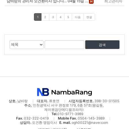
남바랑의 관리자 오건환이사 입니다... 04월 15일 …
최고관리자
H
1
2
3
4
5
다음
맨끝
게
검
검
시
색
색
물
대
어
검
상
색
상호.
남바랑
대표자.
류호연
사업자등록번호.
398-30-01505
주소.
인천광역시 서구 완정로 179, 6층 57호(왕길동,
제이원검단메디컬프라자)
Tel.
010-9771-3989
Fax.
032-322-0419
Mobile Fax.
0504-145-3989
상담자.
오건환 영업이사
E. mail.
ogh00221@naver.com