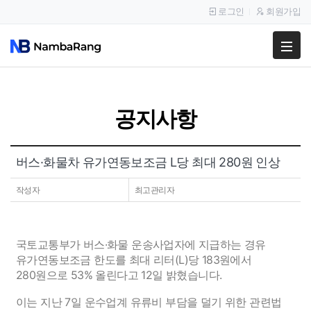
로그인
회원가입
팔고
사고
공지사항
이용안내
공지사항
버스·화물차 유가연동보조금 L당 최대 280원 인상
이용후기
작성자
최고관리자
국토교통부가 버스·화물 운송사업자에 지급하는 경유
유가연동보조금 한도를 최대 리터(L)당 183원에서
280원으로 53% 올린다고 12일 밝혔습니다.
이는 지난 7일 운수업계 유류비 부담을 덜기 위한 관련법