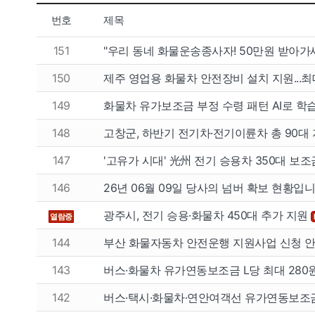
번호
제목
151
"우리 동네 화물운송종사자! 50만원 받아가
150
제주 영업용 화물차 안전장비 설치 지원...최
149
화물차 유가보조금 부정 수령 패턴 AI로 학
148
고창군, 하반기 전기차·전기이륜차 총 90대
147
'고유가 시대' 光州 전기 승용차 350대 보조
146
26년 06월 09일 당사의 넘버 확보 현황입니다
광주시, 전기 승용·화물차 450대 추가 지원
열람중
144
부산 화물자동차 안전운행 지원사업 신청 
143
버스·화물차 유가연동보조금 L당 최대 280
142
버스·택시·화물차·연안여객선 유가연동보조