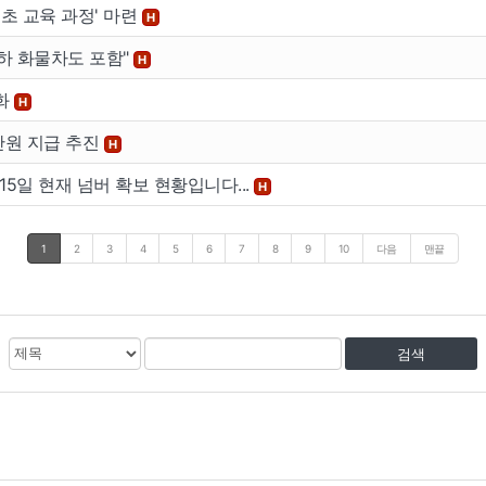
초 교육 과정' 마련
H
이하 화물차도 포함"
H
강화
H
만원 지급 추진
H
15일 현재 넘버 확보 현황입니다...
H
1
2
3
4
5
6
7
8
9
10
다음
맨끝
검
검
색
색
대
어
상