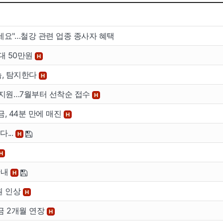
세요"…철강 관련 업종 종사자 혜택
대 50만원
H
습, 탐지한다
H
 지원…7월부터 선착순 접수
H
금, 44분 만에 매진
H
...
H
H
안내
H
원 인상
H
금 2개월 연장
H