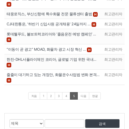
H
태웅로직스, 부산신항에 특수화물 전문 물류센터 출범
최고관리자
H
CJ대한통운, '하반기 신입사원 공개채용' 24일까지 …
최고관리자
H
롯데웰푸드, 볼보트럭코리아와 ‘졸음운전 예방 캠페인’ …
최고관리자
H
“이동이 곧 광고” MOAD, 화물차 광고 시장 혁신 …
최고관리자
H
한진-DHL서플라이체인 코리아, 글로벌 기업 위한 국내…
최고관리자
H
줄줄이 대기하고 있는 개정안, 화물운수사업법 변화 본격…
최고관리자
H
처음
1
2
3
4
5
다음
맨끝
게
검
검
시
색
색
물
대
어