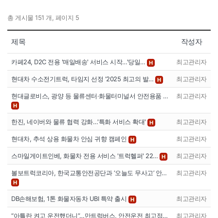
총 게시물 151 개, 페이지 5
제목
작성자
카페24, D2C 전용 '매일배송' 서비스 시작…'당일…
최고관리자
H
현대차 수소전기트럭, 타임지 선정 ‘2025 최고의 발…
최고관리자
H
현대글로비스, 광양 등 물류센터·화물터미널서 안전용품 …
최고관리자
H
한진, 네이버와 물류 협력 강화…'특화 서비스 확대'
최고관리자
H
현대차, 추석 상용 화물차 안심 귀향 캠페인
최고관리자
H
스마일게이트인베, 화물차 전용 서비스 '트럭헬퍼' 22…
최고관리자
H
볼보트럭코리아, 한국교통안전공단과 ‘오늘도 무사고’ 안…
최고관리자
H
DB손해보험, 1톤 화물자동차 UBI 특약 출시
최고관리자
H
“아틀란 켜고 운전했더니”…만트럭버스, 안전운전 최고점…
최고관리자