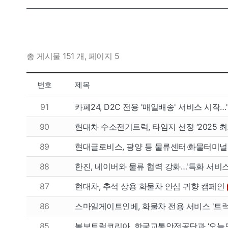
총 게시물 151 개, 페이지 5
팔고
사고
번호
제목
91
카페24, D2C 전용 '매일배송' 서비스 시작
개인넘버
개인넘
90
현대차 수소전기트럭, 타임지 선정 ‘2025 
법인넘버
법인넘
89
현대글로비스, 광양 등 물류센터·화물터미
88
한진, 네이버와 물류 협력 강화…'특화 서비스
87
현대차, 추석 상용 화물차 안심 귀향 캠페인
86
스마일게이트인베, 화물차 전용 서비스 '트럭
85
볼보트럭코리아, 한국교통안전공단과 ‘오늘도