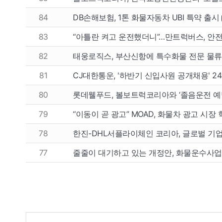
84
DB손해보험, 1톤 화물자동차 UBI 특약 출시
83
“아틀란 켜고 운전했더니”…만트럭버스, 안전운
82
태웅로직스, 부산신항에 특수화물 전문 물
81
CJ대한통운, '하반기 신입사원 공개채용' 
80
롯데웰푸드, 볼보트럭코리아와 ‘졸음운전 예
79
“이동이 곧 광고” MOAD, 화물차 광고 시장
78
한진-DHL서플라이체인 코리아, 글로벌 기
77
줄줄이 대기하고 있는 개정안, 화물운수사업