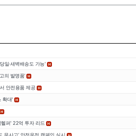
이용안내
공지사
…'당일·새벽배송도 가능'
H
버
이용안내
공지사항
최고의 발명품’
H
버
널서 안전용품 제공
H
 확대'
H
H
헬퍼' 22억 투자 리드
H
 무사고’ 안전운전 캠페인 실시
H