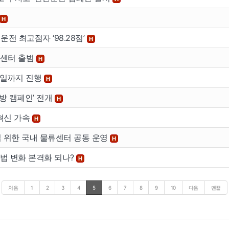
H
전 최고점자 ‘98.28점’
H
류센터 출범
H
24일까지 진행
H
방 캠페인’ 전개
H
 혁신 가속
H
업 위한 국내 물류센터 공동 운영
H
법 변화 본격화 되나?
H
처음
1
2
3
4
5
6
7
8
9
10
다음
맨끝