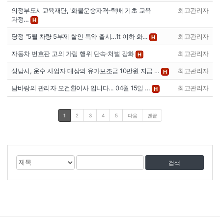
의정부도시교육재단, '화물운송자격-택배 기초 교육
최고관리자
과정…
H
당정 "5월 차량 5부제 할인 특약 출시…1t 이하 화…
최고관리자
H
자동차 번호판 고의 가림 행위 단속·처벌 강화
최고관리자
H
성남시, 운수 사업자 대상의 유가보조금 10만원 지급 …
최고관리자
H
남바랑의 관리자 오건환이사 입니다... 04월 15일 …
최고관리자
H
1
2
3
4
5
다음
맨끝
게
검
검
시
색
색
물
대
어
검
상
색