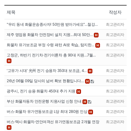
제목
작성자
"우리 동네 화물운송종사자! 50만원 받아가세요"…철강…
최고관리자
제주 영업용 화물차 안전장비 설치 지원...최대 50만…
최고관리자
H
화물차 유가보조금 부정 수령 패턴 AI로 학습, 탐지한…
최고관리자
H
고창군, 하반기 전기차·전기이륜차 총 90대 지원…7월…
최고관리자
H
'고유가 시대' 光州 전기 승용차 350대 보조금, 4…
최고관리자
H
26년 06월 09일 당사의 넘버 확보 현황입니다...
최고관리자
H
광주시, 전기 승용·화물차 450대 추가 지원
최고관리자
H
부산 화물자동차 안전운행 지원사업 신청 안내
최고관리자
H
버스·화물차 유가연동보조금 L당 최대 280원 인상
최고관리자
H
버스·택시·화물차·연안여객선 유가연동보조금 2개월 연장
최고관리자
H