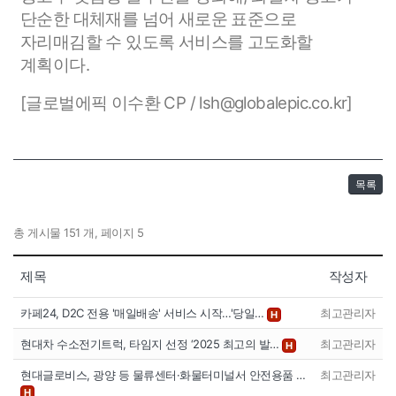
단순한 대체재를 넘어 새로운 표준으로
자리매김할 수 있도록 서비스를 고도화할
계획이다.
[글로벌에픽 이수환 CP / lsh@globalepic.co.kr]
목록
총 게시물 151 개, 페이지 5
제목
작성자
카페24, D2C 전용 '매일배송' 서비스 시작…'당일…
최고관리자
H
현대차 수소전기트럭, 타임지 선정 ‘2025 최고의 발…
최고관리자
H
현대글로비스, 광양 등 물류센터·화물터미널서 안전용품 …
최고관리자
H