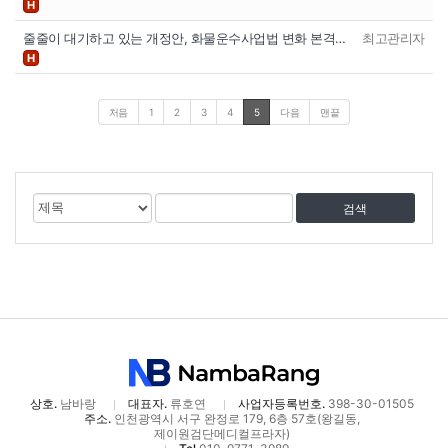
H
줄줄이 대기하고 있는 개정안, 화물운수사업법 변화 본격…
최고관리자
H
처음
1
2
3
4
5
다음
맨끝
게
검
검
시
색
색
물
대
어
검
상
색
상호.
남바랑
대표자.
류호연
사업자등록번호.
398-30-01505
주소.
인천광역시 서구 완정로 179, 6층 57호(왕길동,
제이원검단메디컬프라자)