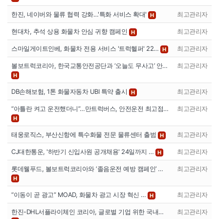
한진, 네이버와 물류 협력 강화…'특화 서비스 확대'
최고관리자
H
현대차, 추석 상용 화물차 안심 귀향 캠페인
최고관리자
H
스마일게이트인베, 화물차 전용 서비스 '트럭헬퍼' 22…
최고관리자
H
볼보트럭코리아, 한국교통안전공단과 ‘오늘도 무사고’ 안…
최고관리자
H
DB손해보험, 1톤 화물자동차 UBI 특약 출시
최고관리자
H
“아틀란 켜고 운전했더니”…만트럭버스, 안전운전 최고점…
최고관리자
H
태웅로직스, 부산신항에 특수화물 전문 물류센터 출범
최고관리자
H
CJ대한통운, '하반기 신입사원 공개채용' 24일까지 …
최고관리자
H
롯데웰푸드, 볼보트럭코리아와 ‘졸음운전 예방 캠페인’ …
최고관리자
H
“이동이 곧 광고” MOAD, 화물차 광고 시장 혁신 …
최고관리자
H
한진-DHL서플라이체인 코리아, 글로벌 기업 위한 국내…
최고관리자