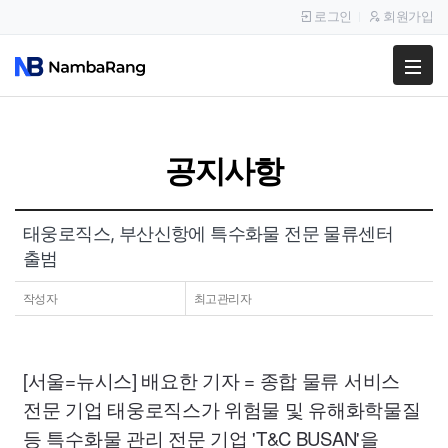
로그인
회원가입
팔고
사고
공지사항
이용안내
공지사항
태웅로직스, 부산신항에 특수화물 전문 물류센터
출범
이용후기
작성자
최고관리자
[서울=뉴시스] 배요한 기자 = 종합 물류 서비스
전문 기업 태웅로직스가 위험물 및 유해화학물질
등 특수화물 관리 전문 기업
'T
&C
BUSAN'
을