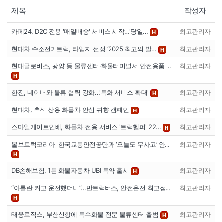
제목
작성자
카페24, D2C 전용 '매일배송' 서비스 시작…'당일…
최고관리자
H
현대차 수소전기트럭, 타임지 선정 ‘2025 최고의 발…
최고관리자
H
현대글로비스, 광양 등 물류센터·화물터미널서 안전용품 …
최고관리자
H
한진, 네이버와 물류 협력 강화…'특화 서비스 확대'
최고관리자
H
현대차, 추석 상용 화물차 안심 귀향 캠페인
최고관리자
H
스마일게이트인베, 화물차 전용 서비스 '트럭헬퍼' 22…
최고관리자
H
볼보트럭코리아, 한국교통안전공단과 ‘오늘도 무사고’ 안…
최고관리자
H
DB손해보험, 1톤 화물자동차 UBI 특약 출시
최고관리자
H
“아틀란 켜고 운전했더니”…만트럭버스, 안전운전 최고점…
최고관리자
H
태웅로직스, 부산신항에 특수화물 전문 물류센터 출범
최고관리자
H