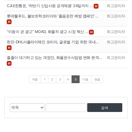
CJ대한통운, '하반기 신입사원 공개채용' 24일까지 …
최고관리자
H
롯데웰푸드, 볼보트럭코리아와 ‘졸음운전 예방 캠페인’ …
최고관리자
H
“이동이 곧 광고” MOAD, 화물차 광고 시장 혁신 …
최고관리자
H
한진-DHL서플라이체인 코리아, 글로벌 기업 위한 국내…
최고관리자
H
줄줄이 대기하고 있는 개정안, 화물운수사업법 변화 본격…
최고관리자
H
처음
1
2
3
4
5
다음
맨끝
게
검
검
시
색
색
물
대
어
검
상
색