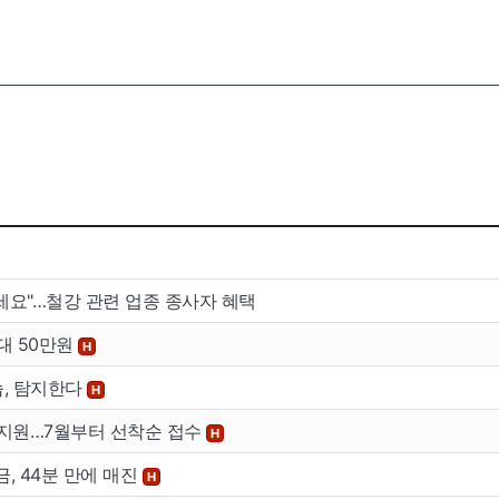
이용안내
공지사
버
이용안내
공지사항
세요"…철강 관련 업종 종사자 혜택
버
대 50만원
H
습, 탐지한다
H
 지원…7월부터 선착순 접수
H
금, 44분 만에 매진
H