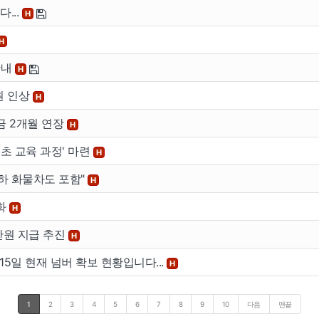
...
H
H
안내
H
원 인상
H
금 2개월 연장
H
초 교육 과정' 마련
H
이하 화물차도 포함"
H
강화
H
만원 지급 추진
H
15일 현재 넘버 확보 현황입니다...
H
1
2
3
4
5
6
7
8
9
10
다음
맨끝