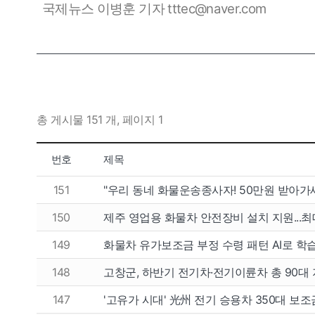
국제뉴스 이병훈 기자 tttec@naver.com
총 게시물 151 개, 페이지 1
팔고
사고
번호
제목
개인넘버
개인넘
151
"우리 동네 화물운송종사자! 50만원 받아가
법인넘버
법인넘
150
제주 영업용 화물차 안전장비 설치 지원...최
149
화물차 유가보조금 부정 수령 패턴 AI로 학
148
고창군, 하반기 전기차·전기이륜차 총 90대
147
'고유가 시대' 光州 전기 승용차 350대 보조