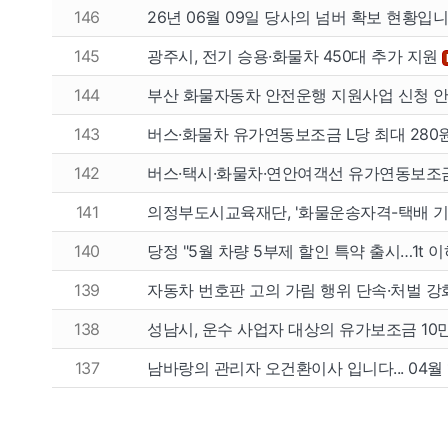
146
26년 06월 09일 당사의 넘버 확보 현황입니다
145
광주시, 전기 승용·화물차 450대 추가 지원
144
부산 화물자동차 안전운행 지원사업 신청 
143
버스·화물차 유가연동보조금 L당 최대 280
142
버스·택시·화물차·연안여객선 유가연동보조
141
의정부도시교육재단, '화물운송자격-택배 기
140
당정 "5월 차량 5부제 할인 특약 출시…1t 
139
자동차 번호판 고의 가림 행위 단속·처벌 
138
성남시, 운수 사업자 대상의 유가보조금 10
137
남바랑의 관리자 오건환이사 입니다... 04월 