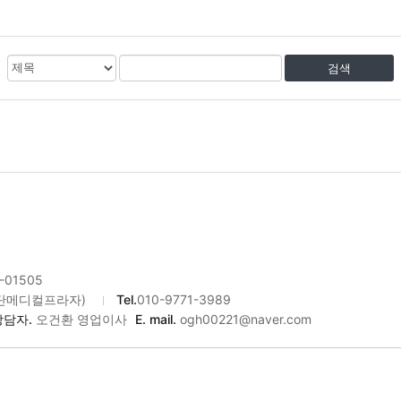
검
검
색
색
대
어
상
-01505
검단메디컬프라자)
Tel.
010-9771-3989
상담자.
오건환 영업이사
E. mail.
ogh00221@naver.com