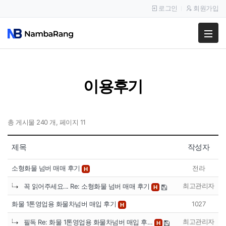
로그인
회원가입
팔고
사고
이용후기
이용안내
공지사항
총 게시물 240 개, 페이지 11
이용후기
제목
작성자
소형화물 넘버 매매 후기
전라
H
최고관리자
꼭 읽어주세요... Re: 소형화물 넘버 매매 후기
H
화물 1톤영업용 화물차넘버 매입 후기
1027
H
최고관리자
필독 Re: 화물 1톤영업용 화물차넘버 매입 후…
H