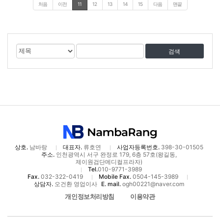
처음
이전
11
12
13
14
15
다음
맨끝
게
검
검
시
색
색
물
대
어
검
상
색
상호.
남바랑
대표자.
류호연
사업자등록번호.
398-30-01505
주소.
인천광역시 서구 완정로 179, 6층 57호(왕길동,
제이원검단메디컬프라자)
Tel.
010-9771-3989
Fax.
032-322-0419
Mobile Fax.
0504-145-3989
상담자.
오건환 영업이사
E. mail.
ogh00221@naver.com
개인정보처리방침
이용약관