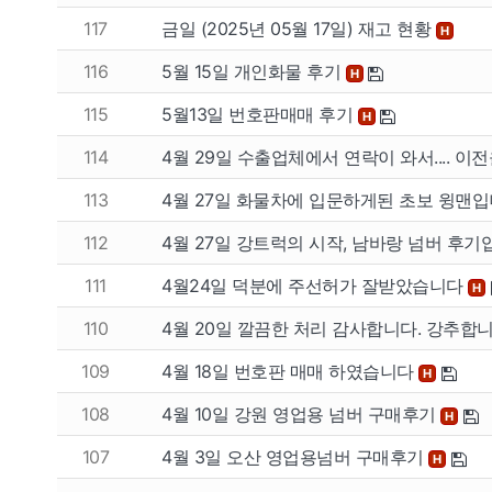
117
금일 (2025년 05월 17일) 재고 현황
H
116
5월 15일 개인화물 후기
H
115
5월13일 번호판매매 후기
H
114
4월 29일 수출업체에서 연락이 와서.... 이전을.
113
4월 27일 화물차에 입문하게된 초보 윙맨입니
112
4월 27일 강트럭의 시작, 남바랑 넘버 후기
팔고
사고
111
4월24일 덕분에 주선허가 잘받았습니다
H
110
4월 20일 깔끔한 처리 감사합니다. 강추합
개인넘버
개인넘
109
4월 18일 번호판 매매 하였습니다
H
법인넘버
법인넘
108
4월 10일 강원 영업용 넘버 구매후기
H
107
4월 3일 오산 영업용넘버 구매후기
H