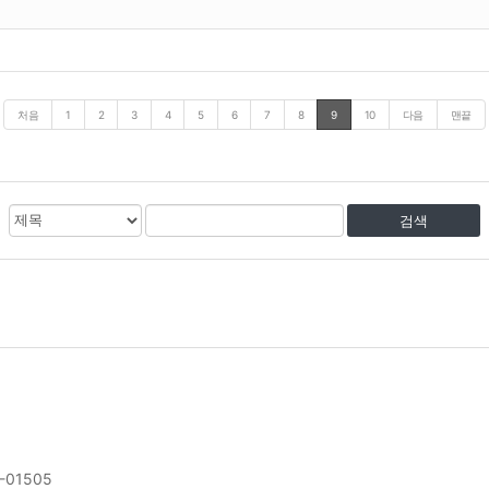
처음
1
2
3
4
5
6
7
8
9
10
다음
맨끝
검
검
색
색
대
어
상
-01505