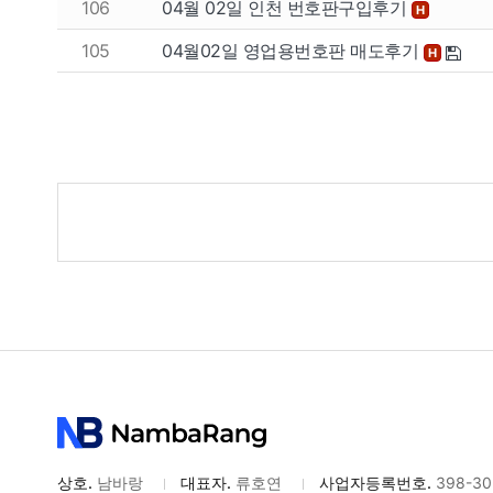
106
04월 02일 인천 번호판구입후기
H
105
04월02일 영업용번호판 매도후기
H
게
시
물
검
색
상호.
남바랑
대표자.
류호연
사업자등록번호.
398-30