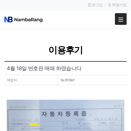
로그인
회원가입
팔고
사고
이용후기
이용안내
공지사항
4월 18일 번호판 매매 하였습니다
이용후기
작성자
9a3f08ef