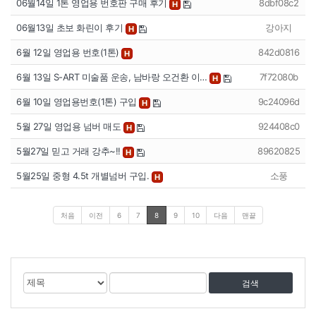
06월14일 1톤 영업용 번호판 구매 후기
8dbf08c2
H
06월13일 초보 화린이 후기
강아지
H
6월 12일 영업용 번호(1톤)
842d0816
H
6월 13일 S-ART 미술품 운송, 남바랑 오건환 이…
7f72080b
H
6월 10일 영업용번호(1톤) 구입
9c24096d
H
5월 27일 영업용 넘버 매도
924408c0
H
5월27일 믿고 거래 강추~!!
89620825
H
5월25일 중형 4.5t 개별넘버 구입.
소풍
H
처음
이전
6
7
8
9
10
다음
맨끝
게
검
검
시
색
색
물
대
어
검
상
색