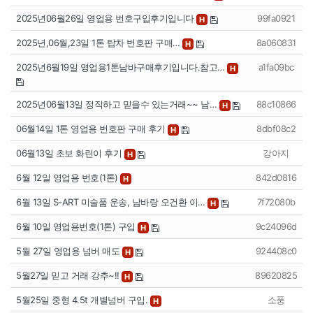
2025년06월26일 영업용 번호구입후기입니다
99fa0921
H
2025년,06월,23일 1톤 탑차 번호판 구매…
8a060831
H
2025년6월19일 영업용1톤남바구매후기입니다.참고…
a1fa09bc
H
2025년06월13일 정직하고 믿을수 있는거래~~ 남…
88c10866
H
06월14일 1톤 영업용 번호판 구매 후기
8dbf08c2
H
06월13일 초보 화린이 후기
강아지
H
6월 12일 영업용 번호(1톤)
842d0816
H
6월 13일 S-ART 미술품 운송, 남바랑 오건환 이…
7f72080b
H
6월 10일 영업용번호(1톤) 구입
9c24096d
H
5월 27일 영업용 넘버 매도
924408c0
H
5월27일 믿고 거래 강추~!!
89620825
H
5월25일 중형 4.5t 개별넘버 구입.
소풍
H