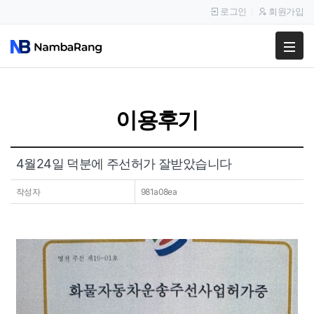
로그인
회원가입
팔고
사고
이용후기
이용안내
공지사항
4월24일 덕분에 주선허가 잘받았습니다
이용후기
작성자
981a08ea