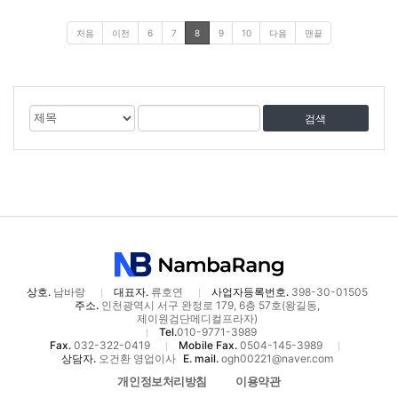
처음
이전
6
7
8
9
10
다음
맨끝
게
검
검
시
색
색
물
대
어
검
상
색
상호.
남바랑
대표자.
류호연
사업자등록번호.
398-30-01505
주소.
인천광역시 서구 완정로 179, 6층 57호(왕길동,
제이원검단메디컬프라자)
Tel.
010-9771-3989
Fax.
032-322-0419
Mobile Fax.
0504-145-3989
상담자.
오건환 영업이사
E. mail.
ogh00221@naver.com
개인정보처리방침
이용약관