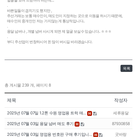
얼글을 보여 드렸어야 하는데....
.
바쁜일들이 겹치기도 했지만 ,
주선거래는 보통 매수인이, 매도인이 지정하는 곳으로 이동을 하시기 때문에,
매수인의 중개인인 저는 가지않는게 통상적입니다..
.
용달 넘버나 , 개별 넘버 사시게 되면 제 얼굴 보실수 있습니다.. ㅎㅎㅎ
.
부디 주선업이 번창하시어 돈 많이 버시길 바라겠습니다.
목록
총 게시물 239 개, 페이지 8
제목
작성자
2025년 07월 07일 1.2톤 수원 영업용 트럭 매…
세류용달
H
2025년 07월 03일 용달 넘버 매도 후기
87930858
H
2025년 07월 03일 영업용 번호판 구매 후기입니…
굿바랑
H