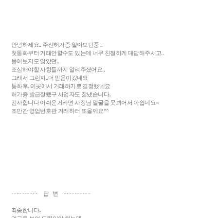
안녕하세요.. 주선허가증 알아보던중...
첫통화부터 거래안할수도 있는데 너무 친절하게 대답해주시고..
물어보지도 않았던..
조심해야할 사항들까지 알려주셨어요..
그래서 그런지..더 믿음이갔네요
통화후..이곳에서 거래하기로 결정했네요
허가증 발급잘됐구 사업자도 잘냈습니다..
감사합니다 아쉬운거라면 사장님 얼굴을 못뵈어서 아쉽네요~
조만간 영업번호판 거래하러 또올께요^^
---------- 답 변 ----------
죄송합니다..