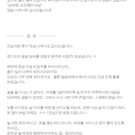
"남바랑-오건환이사님"
정말 너무너무 감사드립니다!!
---------- 답 변 ----------
진심어린 후기 작성 너무나도 감사드립니다..
.
경기도의 용달 넘버를 강원도 원주로 시집(?) 보냈습니다. ㅎ
.
예전에 현금 수송의 업무를 하셔서이신지,
몸이 많이 다부저 보이시더라구요.
인상도 너무 선해 보이셧구요. 물론 말솜씨에서 베겨 나오는 인성 또한 훌룡
하셨습니다..
.
술을 즐기시는 거 같아서 , 자제를 ( 일마무리후 늦게 까지 약주하시면 다음달
단속에도 걸릴수 있지만 , 그보다 사고 나면 아주 큰일이라.... ) 권해드렸습니다.
.
보통 비가오는 날 이사를 하면 잘 산다고들 하는데 , 번호 다는 날 비가 많이 와서 ..
돈 많이 버실 꺼에요. ㅎㅎ ( 진심으로 응원 드립니다. )
.
늘 안전 운전 하시고 , 돈을 쫒는자가 아니라 , 여유를 가지시고 돈이 쫒아 오도록
하셔요,,
운전은 늘 여유와 함께하셔야 하는 점 .. 잊지마셔요.