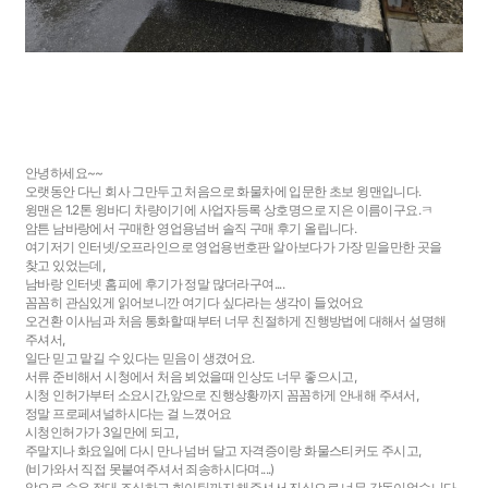
안녕하세요~~
오랫동안 다닌 회사 그만두고 처음으로 화물차에 입문한 초보 윙맨입니다.
윙맨은 1.2톤 윙바디 차량이기에 사업자등록 상호명으로 지은 이름이구요.ㅋ
암튼 남바랑에서 구매한 영업용넘버 솔직 구매 후기 올립니다.
여기저기 인터넷/오프라인으로 영업용번호판 알아보다가 가장 믿을만한 곳을
찾고 있었는데,
남바랑 인터넷 홈피에 후기가 정말 많더라구여....
꼼꼼히 관심있게 읽어보니깐 여기다 싶다라는 생각이 들었어요
오건환 이사님과 처음 통화할 때부터 너무 친절하게 진행방법에 대해서 설명해
주셔서,
일단 믿고 맡길 수 있다는 믿음이 생겼어요.
서류 준비해서 시청에서 처음 뵈었을때 인상도 너무 좋으시고,
시청 인허가부터 소요시간,앞으로 진행상황까지 꼼꼼하게 안내해 주셔서,
정말 프로페셔널하시다는 걸 느꼈어요
시청인허가가 3일만에 되고,
주말지나 화요일에 다시 만나 넘버 달고 자격증이랑 화물스티커도 주시고,
(비가와서 직접 못붙여주셔서 죄송하시다며....)
앞으로 술은 절대 조심하고 화이팅까지 해주셔서 진심으로 너무 감동이었습니다.