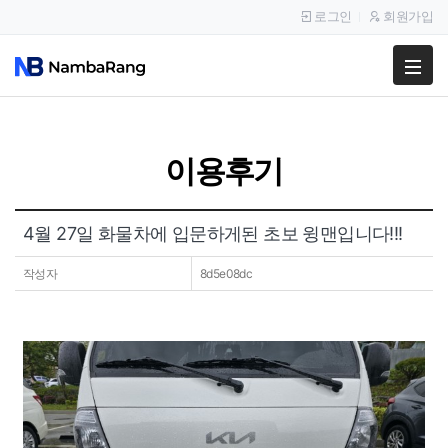
로그인
회원가입
팔고
사고
이용후기
이용안내
공지사항
4월 27일 화물차에 입문하게된 초보 윙맨입니다!!!
이용후기
작성자
8d5e08dc