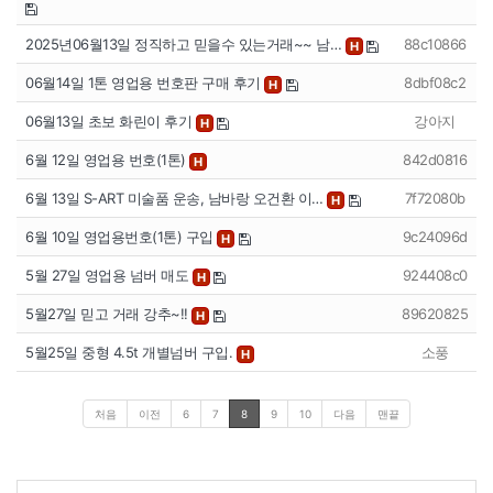
2025년06월13일 정직하고 믿을수 있는거래~~ 남…
88c10866
H
06월14일 1톤 영업용 번호판 구매 후기
8dbf08c2
H
06월13일 초보 화린이 후기
강아지
H
6월 12일 영업용 번호(1톤)
842d0816
H
6월 13일 S-ART 미술품 운송, 남바랑 오건환 이…
7f72080b
H
6월 10일 영업용번호(1톤) 구입
9c24096d
H
5월 27일 영업용 넘버 매도
924408c0
H
5월27일 믿고 거래 강추~!!
89620825
H
5월25일 중형 4.5t 개별넘버 구입.
소풍
H
처음
이전
6
7
8
9
10
다음
맨끝