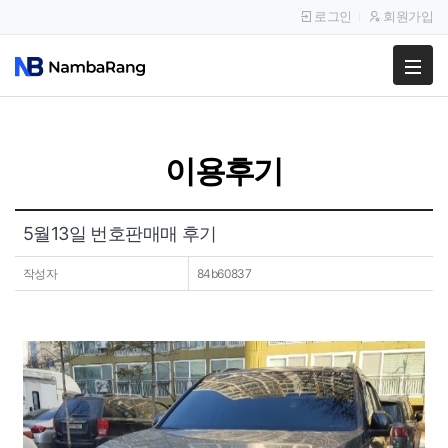
로그인
회원가입
팔고
사고
이용후기
이용안내
공지사항
5월13일 번호판매매 후기
이용후기
작성자
84b60837