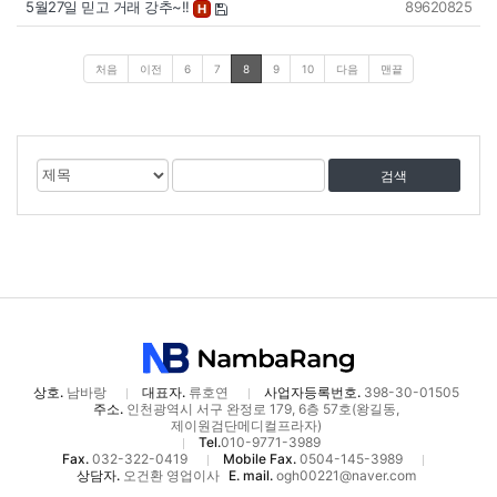
5월27일 믿고 거래 강추~!!
89620825
H
처음
이전
6
7
8
9
10
다음
맨끝
게
검
검
시
색
색
물
대
어
검
상
색
상호.
남바랑
대표자.
류호연
사업자등록번호.
398-30-01505
주소.
인천광역시 서구 완정로 179, 6층 57호(왕길동,
제이원검단메디컬프라자)
Tel.
010-9771-3989
Fax.
032-322-0419
Mobile Fax.
0504-145-3989
상담자.
오건환 영업이사
E. mail.
ogh00221@naver.com