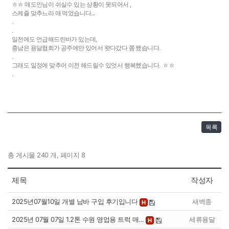
ㅎㅎ 매도인님이 쉬실수 있는 상황이 못되어서 ,
스케쥴 맞추느라 애 먹었습니다...
.
.
일전에도 언급해드린바가 있는데,
충남은 용달협회가 공주에만 있어서 왓다갔다 쫌 했습니다.
.
그래도 일정에 맞추어 이전 해드릴수 있엇서 행복했습니다. ㅎㅎ
.
목록
총 게시물 240 개, 페이지 8
제목
작성자
2025년07월10일 개별 남바 구입 후기입니다
새벽종
H
2025년 07월 07일 1.2톤 수원 영업용 트럭 매…
세류용달
H