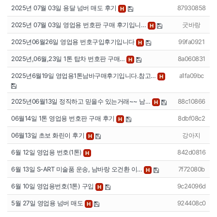
2025년 07월 03일 용달 넘버 매도 후기
87930858
H
2025년 07월 03일 영업용 번호판 구매 후기입니…
굿바랑
H
2025년06월26일 영업용 번호구입후기입니다
99fa0921
H
2025년,06월,23일 1톤 탑차 번호판 구매…
8a060831
H
2025년6월19일 영업용1톤남바구매후기입니다.참고…
a1fa09bc
H
2025년06월13일 정직하고 믿을수 있는거래~~ 남…
88c10866
H
06월14일 1톤 영업용 번호판 구매 후기
8dbf08c2
H
06월13일 초보 화린이 후기
강아지
H
6월 12일 영업용 번호(1톤)
842d0816
H
6월 13일 S-ART 미술품 운송, 남바랑 오건환 이…
7f72080b
H
6월 10일 영업용번호(1톤) 구입
9c24096d
H
5월 27일 영업용 넘버 매도
924408c0
H