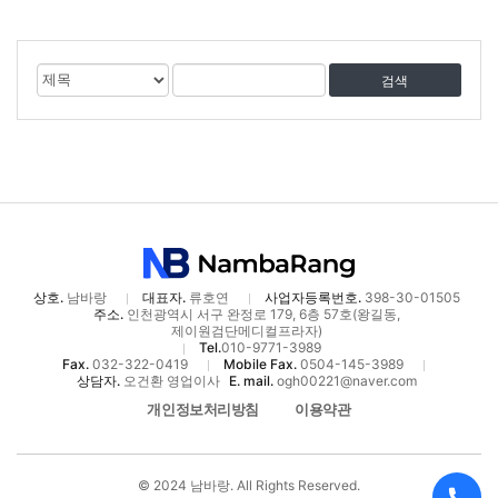
게
검
검
시
색
색
물
대
어
검
상
색
상호.
남바랑
대표자.
류호연
사업자등록번호.
398-30-01505
주소.
인천광역시 서구 완정로 179, 6층 57호(왕길동,
제이원검단메디컬프라자)
Tel.
010-9771-3989
Fax.
032-322-0419
Mobile Fax.
0504-145-3989
상담자.
오건환 영업이사
E. mail.
ogh00221@naver.com
개인정보처리방침
이용약관
© 2024 남바랑. All Rights Reserved.