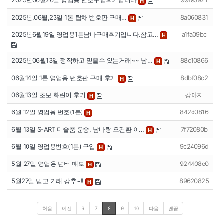
2025년06월26일 영업용 번호구입후기입니다
99fa0921
H
2025년,06월,23일 1톤 탑차 번호판 구매…
8a060831
H
2025년6월19일 영업용1톤남바구매후기입니다.참고…
a1fa09bc
H
2025년06월13일 정직하고 믿을수 있는거래~~ 남…
88c10866
H
06월14일 1톤 영업용 번호판 구매 후기
8dbf08c2
H
06월13일 초보 화린이 후기
강아지
H
6월 12일 영업용 번호(1톤)
842d0816
H
6월 13일 S-ART 미술품 운송, 남바랑 오건환 이…
7f72080b
H
6월 10일 영업용번호(1톤) 구입
9c24096d
H
5월 27일 영업용 넘버 매도
924408c0
H
5월27일 믿고 거래 강추~!!
89620825
H
처음
이전
6
7
8
9
10
다음
맨끝