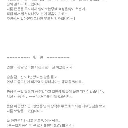
진짜 일처리 최고입니다.
나름 큰돈을 투자해서 알아보는중에 걱정을많이 햇는데.
직접 와서 일처리해주시는데 믿음이 가요~
주변에서 알아본다고하면 무조건 강추합니다~!!!
--------------- 답 변 ---------------
인천의 용달 넘버를 서산으로 이전 하였습니다...
.
술을 끊으신지 1년 됐다는 말을 듣고 ,
인상도 좋으신데 의지력도 강하시다는 생각을 했네요..
.
충남은 용달 협회가 공주있다고 일전에 답글에 올린 기억이있습니다..
서산 -> 공주 ,, ㅠㅠ 100km를 더 달렸습니다..
.
몸은 피곤 했지만 , 영업용 넘버 장착후 뿌듯해 하시는 매수인님을 보고,
나름 보람을 느꼈습니다....
.
늘 안전운전하시고 돈도 많이 버세요..
( 근육질의 몸이 힘 쫌 쓰시겠던데요??? !!!! ㅎㅎ )