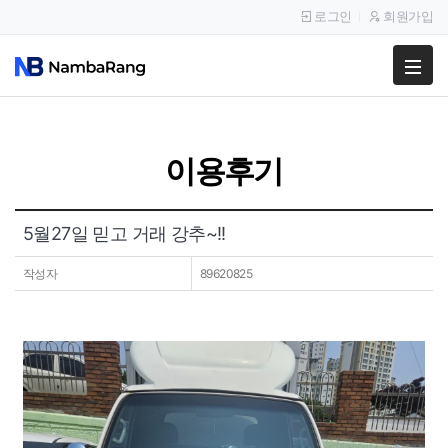
로그인
회원가입
팔고
사고
이용후기
이용안내
공지사항
5월27일 믿고 거래 강추~!!
이용후기
작성자
89620825