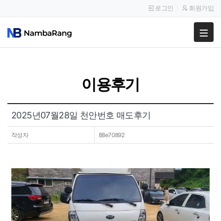
로그인
회원가입
팔고
사고
이용후기
이용안내
공지사항
2025년07월28일 천안번호 매도후기
이용후기
작성자
88e70892