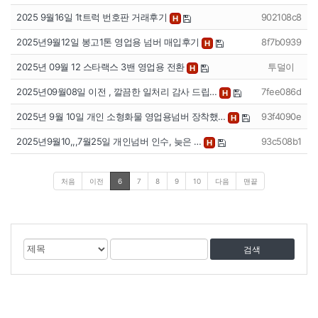
2025 9월16일 1t트럭 번호판 거래후기
902108c8
H
2025년9월12일 봉고1톤 영업용 넘버 매입후기
8f7b0939
H
2025년 09월 12 스타랙스 3밴 영업용 전환
투덜이
H
2025년09월08일 이전 , 깔끔한 일처리 감사 드립…
7fee086d
H
2025년 9월 10일 개인 소형화물 영업용넘버 장착했…
93f4090e
H
2025년9월10,,,7월25일 개인넘버 인수, 늦은 …
93c508b1
H
처음
이전
6
7
8
9
10
다음
맨끝
게
검
검
시
색
색
물
대
어
검
상
색