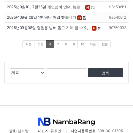
2025년9월10,,,7월25일 개인넘버 인수, 늦은 …
93c508b1
H
2025년09월 08일 1톤 넘버 매입 했습니다
8eb408f2
H
2025년09월08일 영업용 넘버 믿고 거래 할 수 있…
90750933
H
처음
이전
6
7
8
9
10
다음
맨끝
게
검
검
시
색
색
물
대
어
검
상
색
상호.
남바랑
대표자.
류호연
사업자등록번호.
398-30-01505