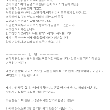
좀더 포괄적이게 일을 하고싶은마음에 여기저기 알아보던중
남바랑 이란 곳을 알게 되었고...
처음 전화 할 때부터 번호판 장착, 마무리까지 꼼꼼하게 알려주시고
조심해야 될 것과 앞으로 미래에 대한 조언 등등
격려와 모든 면에서 감동 받았습니다.
지금 현재 너무너무 바쁘게 행복하게 일을 하고 있습니다.
무조건 여기 추천입니다
강추강추 다른곳에서 하면 안되여 여기서 해야됩니다!
제가 너무 바빠서 이제 글을 올리게되어 죄송합니다
항상 건강하시고 널리 널리 소문내겠습니다!!!
--------------- 답 변 --------------
송파의 용달 넘버를 서울 금천구로 이전 하였습니다..( 같은 서울 지역이라 번호
변경 없이 이전. )
매번 이전 할 때 마다 느끼지만 , 서울은 의무적으로 협회 가입 해야하구 가입비도
20만원이라 비싼 편이네요.
.
제가 가장 뿌듯 할때가 넘버 장착하시고 돈을 많이 버신다고 하실때 이온데...
저에게 가장 좋은 소식을 전해 주셨어요..
.
모든 분들이 위 같은 소식을 주시면 참으로 좋을 것 같은데.....
.
하지만 한편으론 건강을 걱정 하지 않을수가 없습니다..