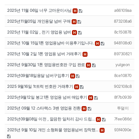
2025년 11월 06일 너무 고마운이사님
a66109aa
H
2025년11월05일 개인용달 넘버 구매
873208a6
H
2025년 11월 02일 , 전기 영업용 넘버
8c150878
H
2025년 10월 15일1톤 영업용남바 이용후기입니다.
948108d0
H
2025년 10월 2일 1톤 영업용 넘버 거래후기
89730821
H
2025년 9월30일 1톤 영업용번호판 구입 완료
yulgeon
H
2025년09월18일용달 넘버구입후기
8ce10870
H
2025 9월16일 1t트럭 번호판 거래후기
902108c8
H
2025년9월12일 봉고1톤 영업용 넘버 매입후기
8f7b0939
H
2025년 09월 12 스타랙스 3밴 영업용 전환
투덜이
H
2025년09월08일 이전 , 깔끔한 일처리 감사 드립…
7fee086d
H
2025년 9월 10일 개인 소형화물 영업용넘버 장착했…
93f4090e
H