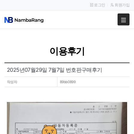
로그인
회원가입
팔고
사고
이용후기
이용안내
공지사항
2025년07월29일 7월7일 번호판구매후기
이용후기
작성자
89bb0899