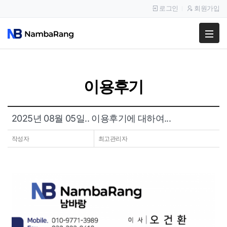
로그인
회원가입
팔고
사고
이용후기
이용안내
공지사항
2025년 08월 05일.. 이용후기에 대하여...
이용후기
작성자
최고관리자