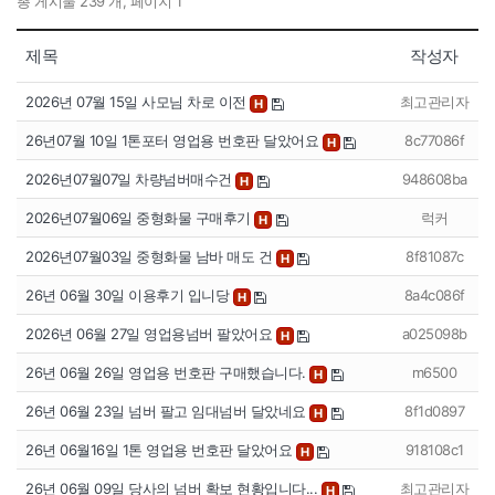
총 게시물 239 개, 페이지 1
제목
작성자
2026년 07월 15일 사모님 차로 이전
최고관리자
H
26년07월 10일 1톤포터 영업용 번호판 달았어요
8c77086f
H
2026년07월07일 차량넘버매수건
948608ba
H
2026년07월06일 중형화물 구매후기
럭커
H
2026년07월03일 중형화물 남바 매도 건
8f81087c
H
26년 06월 30일 이용후기 입니당
8a4c086f
H
2026년 06월 27일 영업용넘버 팔았어요
a025098b
H
26년 06월 26일 영업용 번호판 구매했습니다.
m6500
H
26년 06월 23일 넘버 팔고 임대넘버 달았네요
8f1d0897
H
26년 06월16일 1톤 영업용 번호판 달았어요
918108c1
H
26년 06월 09일 당사의 넘버 확보 현황입니다...
최고관리자
H