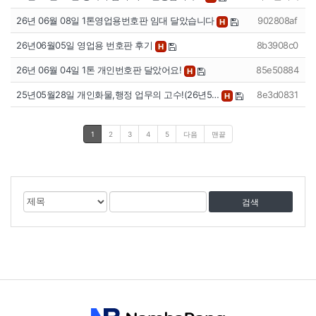
26년 06월 08일 1톤영업용번호판 임대 달았습니다
902808af
H
26년06월05일 영업용 번호판 후기
8b3908c0
H
26년 06월 04일 1톤 개인번호판 달았어요!
85e50884
H
25년05월28일 개인화물,행정 업무의 고수!(26년5…
8e3d0831
H
1
2
3
4
5
다음
맨끝
게
검
검
시
색
색
물
대
어
검
상
색