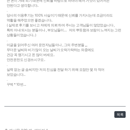
큰 돈이 거래 되기 때문에 신뢰를 바탕으로 하여야 해서 거짓이 있어서는
안된다고 생각합니다..
.
당사의 이용후기는 100% 사실이기 때문에 신뢰를 가지시는데 조금이라도
역활을 해주었으면 좋겠습니다..
( 실제로 후기를 보시고 저에게 의뢰 하여 주시는 고객님들이 많았었습니다 ,
특히 아내 되시는 분들이나 , 부모님들이.... 저의 뿌듯함과 보람이 느껴지는 그런
상황들이었습니다.. )
.
이글을 읽어주신 여러 운전자님들이나 , 그의 주변분들 ,,,
무더운 날씨와 비가 많이 오는 날씨가 오락가락하는 와중에도
건강 꼭 챙기시고 돈 많이 버세요..
안전운전도 신경쓰시구요..
.
실력 없는 글 솜씨지만 저의 진심을 전달 하기 위해 요점만 몇 자 적어
보았습니다...
.
꾸벅 * 10번....
목록