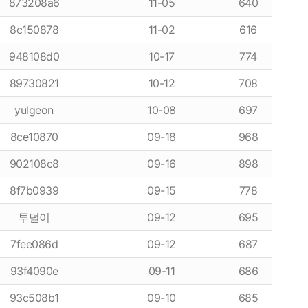
873208a6
11-05
640
8c150878
11-02
616
948108d0
10-17
774
89730821
10-12
708
yulgeon
10-08
697
8ce10870
09-18
968
902108c8
09-16
898
8f7b0939
09-15
778
투덜이
09-12
695
7fee086d
09-12
687
93f4090e
09-11
686
93c508b1
09-10
685