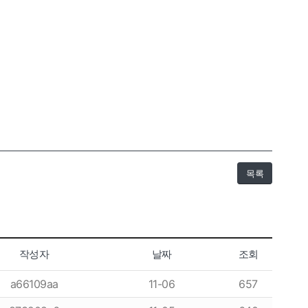
목록
작성자
날짜
조회
a66109aa
11-06
657