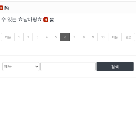
H
할 수 있는 ☆남바랑☆
H
처음
1
2
3
4
5
6
7
8
9
10
다음
맨끝
검
검
색
색
대
어
상