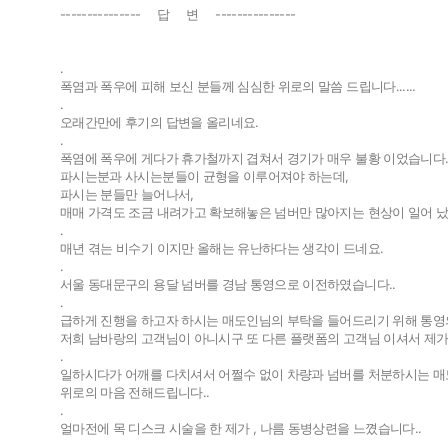
--------------- 답 변 ---------------
팔고
사고
.
폭염과 폭우에 피해 보신 분들께 심심한 위로의 말씀 드립니다......
개인넘버
개인넘
.
오래간만에 후기의 답변을 올리네요.
.
법인넘버
법인넘
폭염에 폭우에 게다가 휴가철까지 겹쳐서 경기가 매우 불황 이었습니다
파시는분과 사시는분들이 균형을 이루어져야 하는데,
파시는 분들만 늘어나서,
매매 가격도 조금 내려가고 확보해놓은 넘버만 많아지는 현상이 일어 났
.
매년 겪는 비수기 이지만 올해는 유난하다는 생각이 드네요.
.
서울 동대문구의 용달 넘버를 경남 통영으로 이전하였습니다..
.
급하게 진행을 하고자 하시는 매도인님의 부탁을 들어드리기 위해 통영의
저희 남바랑의 고객님이 아니시구 또 다른 플랫폼의 고객님 이셔서 제가
.
일하시다가 어깨를 다치셔서 어쩔수 없이 차량과 넘버를 처분하시는 
위로의 마음 전해드립니다..
.
얼마전에 목 디스크 시술을 한 제가 , 나름 동병상련을 느꼈습니다..
.