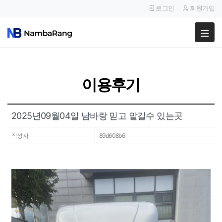
로그인
회원가입
팔고
사고
이용후기
이용안내
공지사항
2025년09월04일 남바랑 믿고 맡길수 있는곳
이용후기
작성자
89d608b6