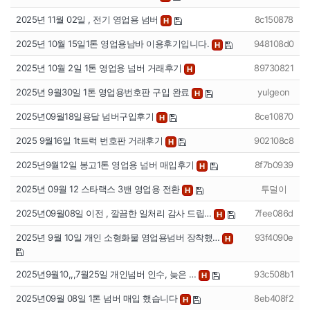
2025년 11월 02일 , 전기 영업용 넘버
8c150878
H
2025년 10월 15일1톤 영업용남바 이용후기입니다.
948108d0
H
2025년 10월 2일 1톤 영업용 넘버 거래후기
89730821
H
2025년 9월30일 1톤 영업용번호판 구입 완료
yulgeon
H
2025년09월18일용달 넘버구입후기
8ce10870
H
2025 9월16일 1t트럭 번호판 거래후기
902108c8
H
2025년9월12일 봉고1톤 영업용 넘버 매입후기
8f7b0939
H
2025년 09월 12 스타랙스 3밴 영업용 전환
투덜이
H
2025년09월08일 이전 , 깔끔한 일처리 감사 드립…
7fee086d
H
2025년 9월 10일 개인 소형화물 영업용넘버 장착했…
93f4090e
H
2025년9월10,,,7월25일 개인넘버 인수, 늦은 …
93c508b1
H
2025년09월 08일 1톤 넘버 매입 했습니다
8eb408f2
H