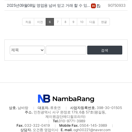
2025년09월08일 영업용 넘버 믿고 거래 할 수 있…
90750933
H
처음
이전
6
7
8
9
10
다음
맨끝
게
검
검
시
색
색
물
대
어
검
상
색
상호.
남바랑
대표자.
류호연
사업자등록번호.
398-30-01505
주소.
인천광역시 서구 완정로 179, 6층 57호(왕길동,
제이원검단메디컬프라자)
Tel.
010-9771-3989
Fax.
032-322-0419
Mobile Fax.
0504-145-3989
상담자.
오건환 영업이사
E. mail.
ogh00221@naver.com