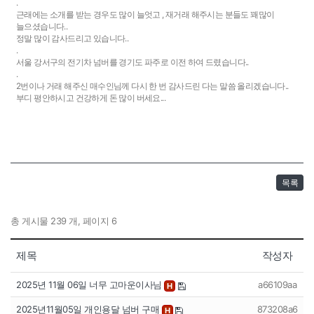
.
근래에는 소개를 받는 경우도 많이 늘엇고 , 재거래 해주시는 분들도 꽤많이
늘으셨습니다..
정말 많이 감사드리고 있습니다..
.
서울 강서구의 전기차 넘버를 경기도 파주로 이전 하여 드렸습니다..
.
2번이나 거래 해주신 매수인님께 다시 한 번 감사드린 다는 말씀 올리겠습니다..
부디 평안하시고 건강하게 돈 많이 버세요...
목록
총 게시물 239 개, 페이지 6
제목
작성자
2025년 11월 06일 너무 고마운이사님
a66109aa
H
2025년11월05일 개인용달 넘버 구매
873208a6
H