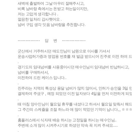
새벽에 출발하여 그날 마우리 잘해주시고,
비록 남바랑 측에서는 돈받고 하는일이지만,
저는 고맙게 생각합니다 .
깔끔한 일처리 감사햇어요 .
넘버 구입 생각 잇음 남바랑을 추천합니다.
-------------- 답 변 ---------------
군산에서 거주하시던 매도인님이 남원으로 이사를 가셔서
운송사업허가증과 영업용 번호를 재 발급 받으시어 진주로 이전 하여 
.
경기도의 임대넘버를 사용중이시던 매수인님이 임대넘버 반납하시고,
넘버를 구매하셔서,
이전하여 드린 케이스 입니다..
.
진주라는 지역의 특성상 용달 넘버가 많치 않어서, 인허가 승인을 3일 
결제하여 주셨구 , 예정 되었던 이전 일자보다 4일을 먼저 이전하게 되었습니
.
때 마침 양수인님이 월요일 휴무를 내셨다고 하셔서 월요일 맞춰서 해드렸
그 주간의 스케쥴을 조절 하느라 애 많이 먹었던 기억이 납니다.,, ㅎㅎ
.
홈플러스에서 식자재 배송 하시는 고정일을 하시는 매수인님..
주변에 소개 많이 시켜주시기로 하셨던 약속 꼭 지켜 주세요.....
.