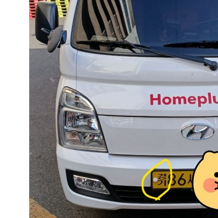
팔고
사고