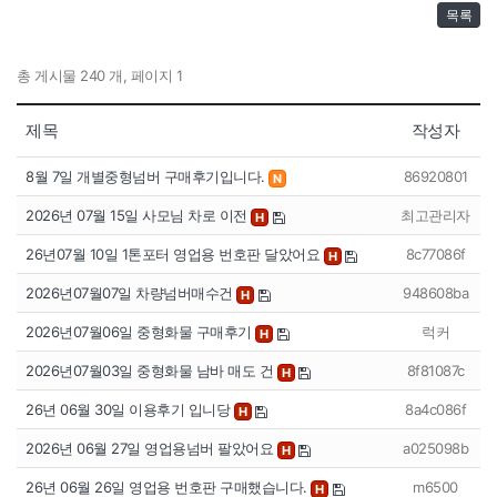
목록
총 게시물 240 개, 페이지 1
제목
작성자
8월 7일 개별중형넘버 구매후기입니다.
86920801
N
2026년 07월 15일 사모님 차로 이전
최고관리자
H
26년07월 10일 1톤포터 영업용 번호판 달았어요
8c77086f
H
2026년07월07일 차량넘버매수건
948608ba
H
2026년07월06일 중형화물 구매후기
럭커
H
2026년07월03일 중형화물 남바 매도 건
8f81087c
H
26년 06월 30일 이용후기 입니당
8a4c086f
H
2026년 06월 27일 영업용넘버 팔았어요
a025098b
H
26년 06월 26일 영업용 번호판 구매했습니다.
m6500
H