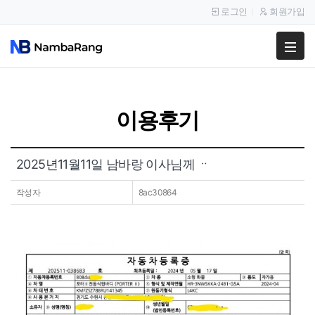
로그인
회원가입
팔고
사고
이용후기
이용안내
공지사항
2025년11월11일 남바랑 이사님께 ᆢ
이용후기
작성자
8ac30864