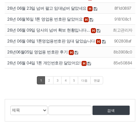
26년 06월 23일 넘버 팔고 임대넘버 달았네요
8f1d0897
H
26년 06월16일 1톤 영업용 번호판 달았어요
918108c1
H
26년 06월 09일 당사의 넘버 확보 현황입니다...
최고관리자
H
26년 06월 08일 1톤영업용번호판 임대 달았습니다
902808af
H
26년06월05일 영업용 번호판 후기
8b3908c0
H
26년 06월 04일 1톤 개인번호판 달았어요!
85e50884
H
1
2
3
4
5
다음
맨끝
게
검
검
시
색
색
물
대
어
검
상
색