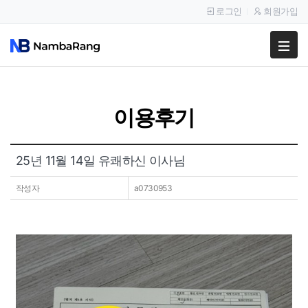
로그인
회원가입
팔고
사고
이용후기
이용안내
공지사항
25년 11월 14일 유쾌하신 이사님
이용후기
작성자
a0730953