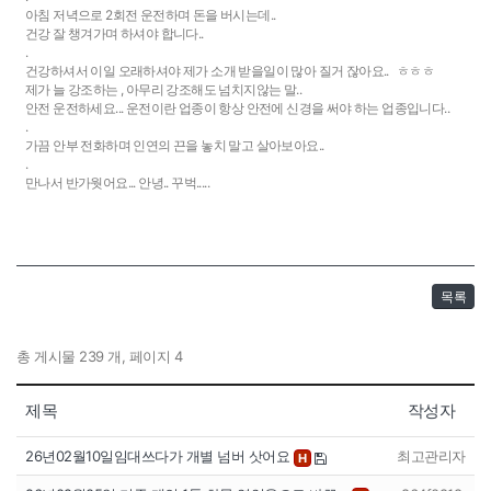
아침 저녁으로 2회전 운전하며 돈을 버시는데..
건강 잘 챙겨가며 하셔야 합니다..
.
건강하셔서 이일 오래하셔야 제가 소개 받을일이 많아 질거 잖아요.. ㅎㅎㅎ
제가 늘 강조하는 , 아무리 강조해도 넘치지않는 말..
안전 운전하세요... 운전이란 업종이 항상 안전에 신경을 써야 하는 업종입니다..
.
가끔 안부 전화하며 인연의 끈을 놓치 말고 살아보아요..
.
만나서 반가웟어요... 안녕.. 꾸벅.....
목록
총 게시물 239 개, 페이지 4
제목
작성자
26년02월10일임대쓰다가 개별 넘버 삿어요
최고관리자
H