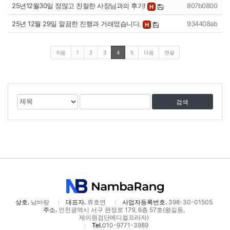
25년12월30일 정많고 친절한 사장님과의 후기!
807b0800
H
25년 12월 29일 깔끔한 진행과 거래였습니다.
934408ab
H
처음
1
2
3
4
5
다음
맨끝
게
검
검
시
색
색
물
대
어
검
상
색
상호.
남바랑
대표자.
류호연
사업자등록번호.
398-30-01505
주소.
인천광역시 서구 완정로 179, 6층 57호(왕길동,
제이원검단메디컬프라자)
Tel.
010-9771-3989