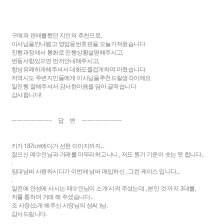
구매와 판매를했던 지인의 추천으로,
이사님을만나뵙고 영업용번호판을 오늘가져왔습니다
진행과정에서 통화로 진행상황설명해주시고,
변동사항있으면 먼저안내해주시고,
항상유쾌하게해주셔서 대화도즐겁게하며 마쳤습니다.
저역시도 주변지인들에게 이사님을추천드릴생각이에요
일진행 잘해주셔서 감사한마음을 담아 글적습니다
감사합니다!
--------------- 답 변 ---------------
키가 187cm에다가 선한 이미지까지...
젊으신 매수인님과 거래를 마무리하고나니 , 저도 뭔가 기운이 솟는 듯 합니다..
.
임대넘버 사용하시다가 이번에 넘버 매입하신 , 그런 케이스 입니다...
.
일전에 안성에 사시는 매수인님이 소개 시켜 주셨는데 , 본인 것 까지 3대를,
저를 통하여 거래 해 주셨습니다..
조 사장(소개 해주신 사장님의 성씨 )님.
감사드립니다.
.