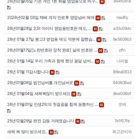
26년02월05일 기존 개인 1톤 화물 영업용으로 바꾸…
864f0818
H
2026년02월 03일 택배 계약 만료후 영업넘버 매매
madfly
H
26년01월28일 3,5t 마이티 영업용번호판 매도, …
a33c09dc
H
26년 01월 27일 봉고3 영업용 매도 덕분에 잘했습…
9e5609b3
H
26년01월17일[노란번호판 장착 완료] 실제 번호판 …
zlfn
H
26년 01월 14일 우리 가족과 함께 했던 용달 넘버…
나파엘
H
26년 01월 11감사합니다
86ea0833
H
26년01월06일 법인넘버를 개인넘버로
940808ed
H
26년 01월04일 새해복많이 받으세요
8ee008b1
H
26년 01월01일 인생2막의 첫걸음을 함께 동행하신 …
갯배
H
25년12월29일 완전 감동 거래였습니다
7e1f07fe
H
새해 복 많이 받으세요..
최고관리자
H