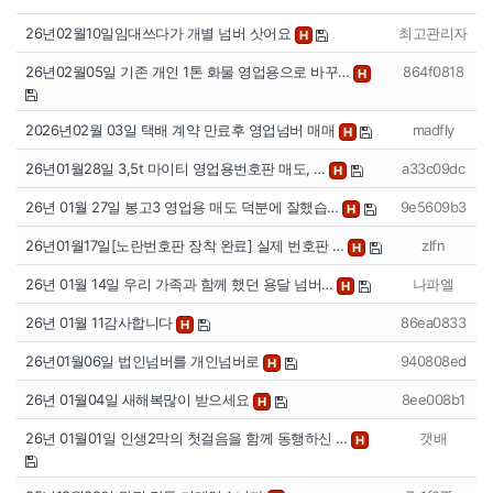
26년02월10일임대쓰다가 개별 넘버 삿어요
최고관리자
H
26년02월05일 기존 개인 1톤 화물 영업용으로 바꾸…
864f0818
H
2026년02월 03일 택배 계약 만료후 영업넘버 매매
madfly
H
26년01월28일 3,5t 마이티 영업용번호판 매도, …
a33c09dc
H
26년 01월 27일 봉고3 영업용 매도 덕분에 잘했습…
9e5609b3
H
26년01월17일[노란번호판 장착 완료] 실제 번호판 …
zlfn
H
26년 01월 14일 우리 가족과 함께 했던 용달 넘버…
나파엘
H
26년 01월 11감사합니다
86ea0833
H
26년01월06일 법인넘버를 개인넘버로
940808ed
H
26년 01월04일 새해복많이 받으세요
8ee008b1
H
26년 01월01일 인생2막의 첫걸음을 함께 동행하신 …
갯배
H