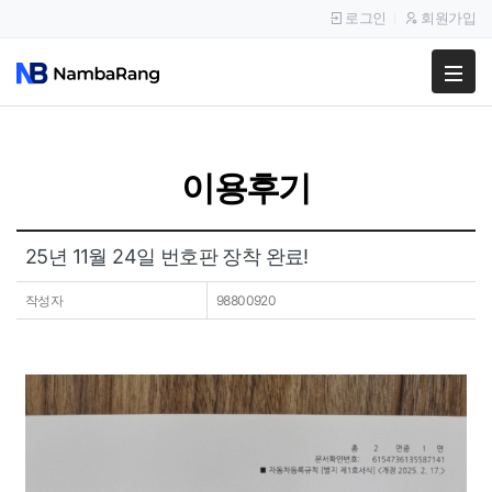
로그인
회원가입
팔고
사고
이용후기
이용안내
공지사항
25년 11월 24일 번호판 장착 완료!
이용후기
작성자
98800920