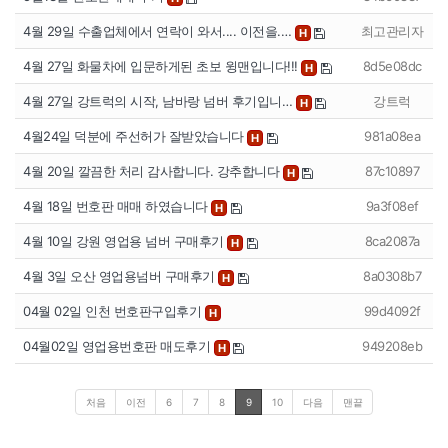
4월 29일 수출업체에서 연락이 와서.... 이전을.…
최고관리자
H
4월 27일 화물차에 입문하게된 초보 윙맨입니다!!!
8d5e08dc
H
4월 27일 강트럭의 시작, 남바랑 넘버 후기입니…
강트럭
H
4월24일 덕분에 주선허가 잘받았습니다
981a08ea
H
4월 20일 깔끔한 처리 감사합니다. 강추합니다
87c10897
H
4월 18일 번호판 매매 하였습니다
9a3f08ef
H
4월 10일 강원 영업용 넘버 구매후기
8ca2087a
H
4월 3일 오산 영업용넘버 구매후기
8a0308b7
H
04월 02일 인천 번호판구입후기
99d4092f
H
04월02일 영업용번호판 매도후기
949208eb
H
처음
이전
6
7
8
9
10
다음
맨끝