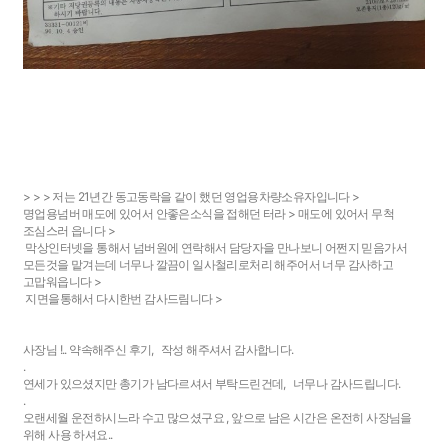
> > > 저는 21년간 동고동락을 같이 했던 영업용차량소유자입니다 >
명업용넘버 매도에 있어서 안좋은소식을 접해던 터라 > 매도에 있어서 무척
조심스러 읍니다 >
막상인터넷을 통해서 넘버원에 연락해서 담당자을 만나보니 어쩐지 믿음가서
모든것을 맡겨는데 너무나 깔끔이 일사철리로처리 해주어서 너무 감사하고
고맙워읍니다 >
지면을통해서 다시한번 감사드림니다 >
사장님 !.. 약속해주신 후기, 작성 해주셔서 감사합니다.
.
연세가 있으셨지만 총기가 남다르셔서 부탁드린건데, 너무나 감사드립니다.
.
오랜세월 운전하시느라 수고 많으셨구요 , 앞으로 남은 시간은 온전히 사장님을
위해 사용 하셔요..