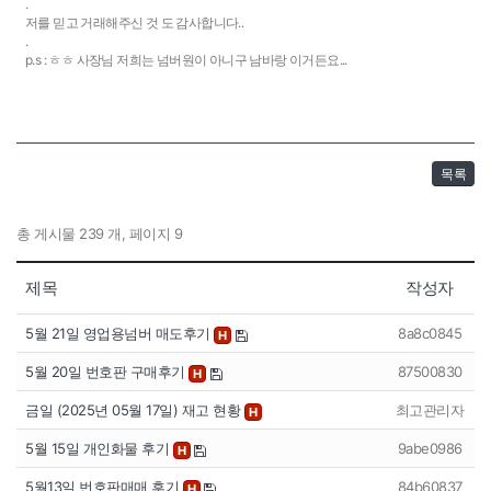
.
저를 믿고 거래해주신 것 도 감사합니다..
.
p.s : ㅎㅎ 사장님 저희는 넘버원이 아니구 남바랑 이거든요...
목록
총 게시물 239 개, 페이지 9
제목
작성자
5월 21일 영업용넘버 매도후기
8a8c0845
H
5월 20일 번호판 구매후기
87500830
H
금일 (2025년 05월 17일) 재고 현황
최고관리자
H
5월 15일 개인화물 후기
9abe0986
H
5월13일 번호판매매 후기
84b60837
H