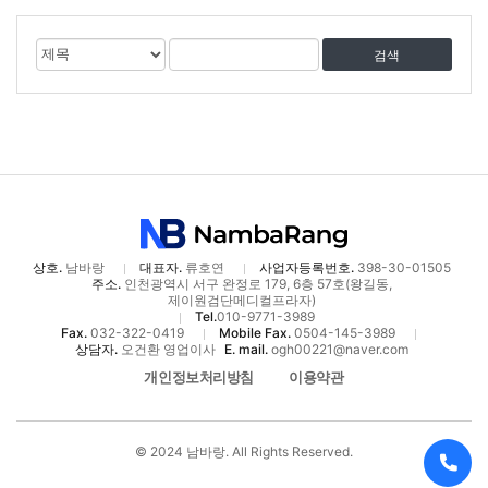
게
검
검
시
색
색
물
대
어
검
상
색
상호.
남바랑
대표자.
류호연
사업자등록번호.
398-30-01505
주소.
인천광역시 서구 완정로 179, 6층 57호(왕길동,
제이원검단메디컬프라자)
Tel.
010-9771-3989
Fax.
032-322-0419
Mobile Fax.
0504-145-3989
상담자.
오건환 영업이사
E. mail.
ogh00221@naver.com
개인정보처리방침
이용약관
© 2024 남바랑. All Rights Reserved.