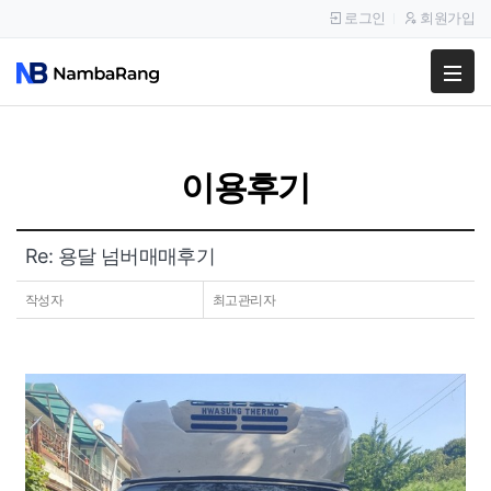
로그인
회원가입
팔고
사고
이용후기
이용안내
공지사항
Re: 용달 넘버매매후기
이용후기
작성자
최고관리자