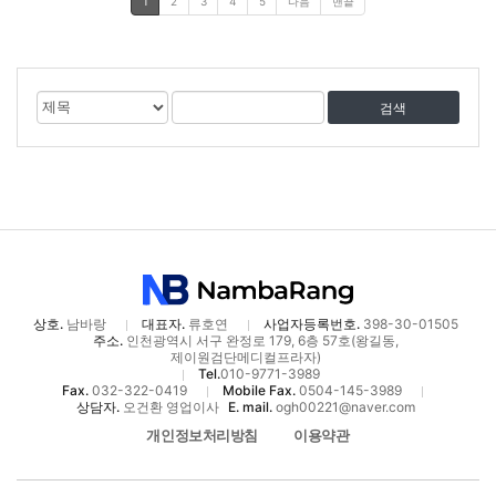
1
2
3
4
5
다음
맨끝
게
검
검
시
색
색
물
대
어
검
상
색
상호.
남바랑
대표자.
류호연
사업자등록번호.
398-30-01505
주소.
인천광역시 서구 완정로 179, 6층 57호(왕길동,
제이원검단메디컬프라자)
Tel.
010-9771-3989
Fax.
032-322-0419
Mobile Fax.
0504-145-3989
상담자.
오건환 영업이사
E. mail.
ogh00221@naver.com
개인정보처리방침
이용약관