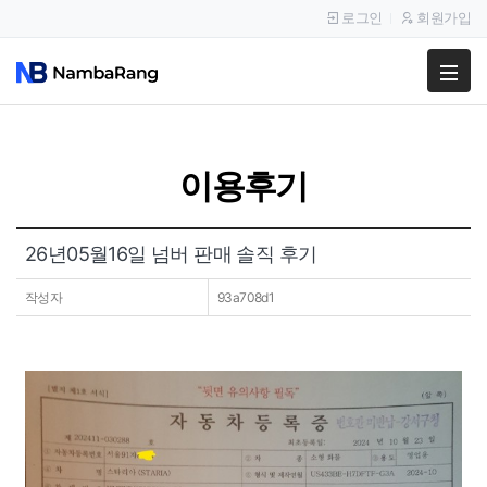
로그인
회원가입
팔고
사고
이용후기
이용안내
공지사항
26년05월16일 넘버 판매 솔직 후기
이용후기
작성자
93a708d1