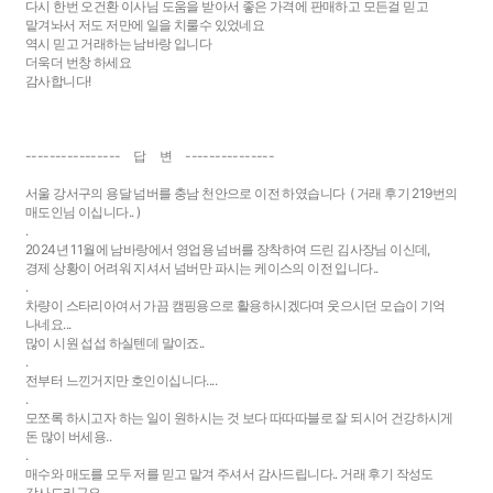
다시 한번 오건환 이사님 도움을 받아서 좋은 가격에 판매하고 모든걸 믿고
맡겨놔서 저도 저만에 일을 치룰수 있었네요
역시 믿고 거래하는 남바랑 입니다
더욱더 번창 하세요
감사합니다!
---------------- 답 변 ---------------
서울 강서구의 용달 넘버를 충남 천안으로 이전 하였습니다 ( 거래 후기 219번의
매도인님 이십니다.. )
.
2024년 11월에 남바랑에서 영업용 넘버를 장착하여 드린 김사장님 이신데,
경제 상황이 어려워 지셔서 넘버만 파시는 케이스의 이전 입니다..
.
차량이 스타리아여서 가끔 캠핑용으로 활용하시겠다며 웃으시던 모습이 기억
나네요...
많이 시원 섭섭 하실텐데 말이죠..
.
전부터 느낀거지만 호인이십니다....
.
모쪼록 하시고자 하는 일이 원하시는 것 보다 따따따블로 잘 되시어 건강하시게
돈 많이 버세용..
.
매수와 매도를 모두 저를 믿고 맡겨 주셔서 감사드립니다.. 거래 후기 작성도
감사드리구요...