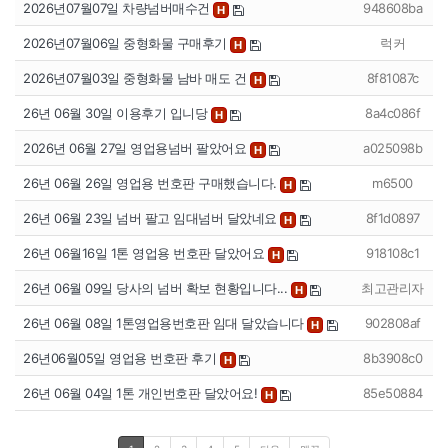
2026년07월07일 차량넘버매수건
948608ba
H
2026년07월06일 중형화물 구매후기
럭커
H
2026년07월03일 중형화물 남바 매도 건
8f81087c
H
26년 06월 30일 이용후기 입니당
8a4c086f
H
2026년 06월 27일 영업용넘버 팔았어요
a025098b
H
26년 06월 26일 영업용 번호판 구매했습니다.
m6500
H
26년 06월 23일 넘버 팔고 임대넘버 달았네요
8f1d0897
H
26년 06월16일 1톤 영업용 번호판 달았어요
918108c1
H
26년 06월 09일 당사의 넘버 확보 현황입니다...
최고관리자
H
26년 06월 08일 1톤영업용번호판 임대 달았습니다
902808af
H
26년06월05일 영업용 번호판 후기
8b3908c0
H
26년 06월 04일 1톤 개인번호판 달았어요!
85e50884
H