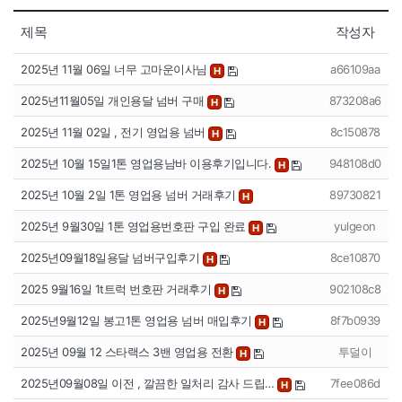
제목
작성자
2025년 11월 06일 너무 고마운이사님
a66109aa
H
2025년11월05일 개인용달 넘버 구매
873208a6
H
2025년 11월 02일 , 전기 영업용 넘버
8c150878
H
2025년 10월 15일1톤 영업용남바 이용후기입니다.
948108d0
H
2025년 10월 2일 1톤 영업용 넘버 거래후기
89730821
H
2025년 9월30일 1톤 영업용번호판 구입 완료
yulgeon
H
2025년09월18일용달 넘버구입후기
8ce10870
H
2025 9월16일 1t트럭 번호판 거래후기
902108c8
H
2025년9월12일 봉고1톤 영업용 넘버 매입후기
8f7b0939
H
2025년 09월 12 스타랙스 3밴 영업용 전환
투덜이
H
2025년09월08일 이전 , 깔끔한 일처리 감사 드립…
7fee086d
H