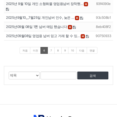
2025년 9월 10일 개인 소형화물 영업용넘버 장착했…
93f4090e
H
2025년9월10,,,7월25일 개인넘버 인수, 늦은 …
93c508b1
H
2025년09월 08일 1톤 넘버 매입 했습니다
8eb408f2
H
2025년09월08일 영업용 넘버 믿고 거래 할 수 있…
90750933
H
처음
이전
6
7
8
9
10
다음
맨끝
게
검
검
시
색
색
물
대
어
검
상
색