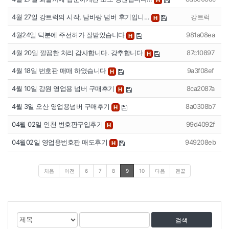
4월 27일 강트럭의 시작, 남바랑 넘버 후기입니…
강트럭
H
4월24일 덕분에 주선허가 잘받았습니다
981a08ea
H
4월 20일 깔끔한 처리 감사합니다. 강추합니다
87c10897
H
4월 18일 번호판 매매 하였습니다
9a3f08ef
H
4월 10일 강원 영업용 넘버 구매후기
8ca2087a
H
4월 3일 오산 영업용넘버 구매후기
8a0308b7
H
04월 02일 인천 번호판구입후기
99d4092f
H
04월02일 영업용번호판 매도후기
949208eb
H
처음
이전
6
7
8
9
10
다음
맨끝
게
검
검
시
색
색