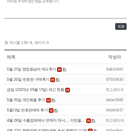
저처럼 주저하셨던 분들 강추합니다
목록
총 게시물 239 개, 페이지 9
제목
작성자
5월 21일 영업용넘버 매도후기
8a8c0845
H
5월 20일 번호판 구매후기
87500830
H
금일 (2025년 05월 17일) 재고 현황
최고관리자
H
5월 15일 개인화물 후기
9abe0986
H
5월13일 번호판매매 후기
84b60837
H
4월 29일 수출업체에서 연락이 와서.... 이전을.…
최고관리자
H
4월 27일 화물차에 입문하게된 초보 윙맨입니다!!!
8d5e08dc
H