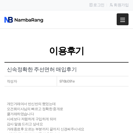
로그인
회원가입
팔고
사고
이용후기
이용안내
공지사항
신속정확한 주선면허 매입후기
이용후기
작성자
976b091e
개인거래여서 반신반의 했었는데
오건희이사님의 빠르고 정확한 중개로
쿨거래하였습니다
시세보다 저렴하게 구입하게 되어
감사 말씀 드리고 싶네요
거래종료후 모르는 부분까지 끝까지 신경써주시네요