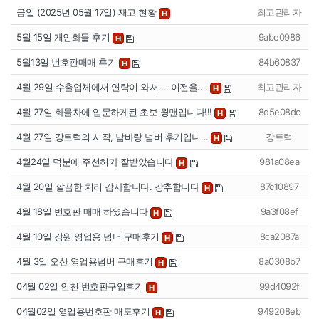
금일 (2025년 05월 17일) 재고 현황
최고관리자
H
5월 15일 개인화물 후기
9abe0986
H
5월13일 번호판매매 후기
84b60837
H
4월 29일 수출업체에서 연락이 와서.... 이전을.…
최고관리자
H
4월 27일 화물차에 입문하게된 초보 윙맨입니다!!!
8d5e08dc
H
4월 27일 강트럭의 시작, 남바랑 넘버 후기입니…
강트럭
H
4월24일 덕분에 주선허가 잘받았습니다
981a08ea
H
4월 20일 깔끔한 처리 감사합니다. 강추합니다
87c10897
H
4월 18일 번호판 매매 하였습니다
9a3f08ef
H
4월 10일 강원 영업용 넘버 구매후기
8ca2087a
H
4월 3일 오산 영업용넘버 구매후기
8a0308b7
H
04월 02일 인천 번호판구입후기
99d4092f
H
04월02일 영업용번호판 매도후기
949208eb
H