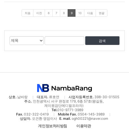
처음
이전
6
7
8
9
10
다음
맨끝
게
검
검
시
색
색
물
대
어
검
상
색
상호.
남바랑
대표자.
류호연
사업자등록번호.
398-30-01505
주소.
인천광역시 서구 완정로 179, 6층 57호(왕길동,
제이원검단메디컬프라자)
Tel.
010-9771-3989
Fax.
032-322-0419
Mobile Fax.
0504-145-3989
상담자.
오건환 영업이사
E. mail.
ogh00221@naver.com
개인정보처리방침
이용약관