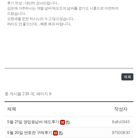
후기 작성 .. 대단히 감사드립니다..
김포에 거주하시는 개별 넘버 매도인의 넘버를 경기도 시흥으로 이전하여
드렸습니다..
오랜세월 운전 하시느라 수고 많으셨습니다..
허리도 안 좋으신데 ... 빠른 쾌유 바랍니다..
목록
총 게시물 239 개, 페이지 9
제목
작성자
5월 21일 영업용넘버 매도후기
8a8c0845
H
5월 20일 번호판 구매후기
87500830
H