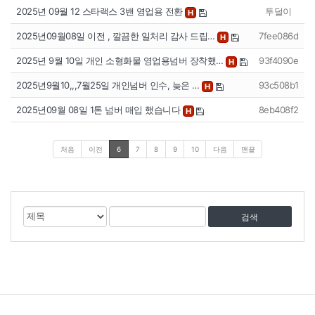
2025년 09월 12 스타랙스 3밴 영업용 전환
투덜이
H
2025년09월08일 이전 , 깔끔한 일처리 감사 드립…
7fee086d
H
2025년 9월 10일 개인 소형화물 영업용넘버 장착했…
93f4090e
H
2025년9월10,,,7월25일 개인넘버 인수, 늦은 …
93c508b1
H
2025년09월 08일 1톤 넘버 매입 했습니다
8eb408f2
H
처음
이전
6
7
8
9
10
다음
맨끝
게
검
검
시
색
색
물
대
어
검
상
색