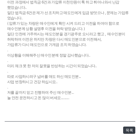
이전 과정에서 법칙금 6건과 가압류 이천만원이 툭 하고 튀어나와서 난감
했었습니다..
일단 법칙금 6건은 제가 선 조치하고 매도인에게 입금 받엇으나 , 문제는 가압류
였습니다.
( 압류가 있는 차량은 매수인에게 확인 시켜 드리고 이전을 하여야 함으로
매수인분께 상황 설명후 이전을 허락 받었습니다. )
일단 인천에 거주하시는 매도인분을 경기광주로 오시라고 했고 , 매수인분이
허락하여 이전은 하지만 차량은 다시 매도인분으로 이전해서,
가압류가 다시 매도인으로 가게끔 조치 하였습니다.
.
이상황을 이해해주신 매수인분께 정말 감사했습니다..
.
미리 체크 못 한 저의 잘못을 반성하는 시간이 되었습니다..
.
따로 사업하시려구 넘버를 매도 하신 매도인분...
사업 번창하시고 건강 하십시요..
.
저를 끝까지 믿고 진행하여 주신 매수인분...
늘 안전 운전하시고 돈 많이 버세요...........
목록