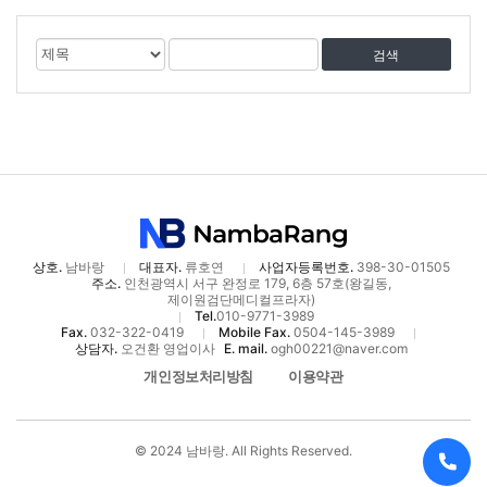
게
검
검
시
색
색
물
대
어
검
상
색
상호.
남바랑
대표자.
류호연
사업자등록번호.
398-30-01505
주소.
인천광역시 서구 완정로 179, 6층 57호(왕길동,
제이원검단메디컬프라자)
Tel.
010-9771-3989
Fax.
032-322-0419
Mobile Fax.
0504-145-3989
상담자.
오건환 영업이사
E. mail.
ogh00221@naver.com
개인정보처리방침
이용약관
© 2024 남바랑. All Rights Reserved.