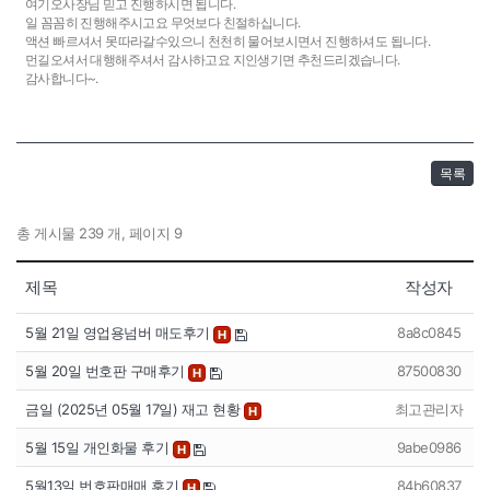
여기오사장님 믿고 진행하시면 됩니다.
일 꼼꼼히 진행해주시고요 무엇보다 친절하십니다.
액션 빠르셔서 못따라갈수있으니 천천히 물어보시면서 진행하셔도 됩니다.
먼길오셔서 대행해주셔서 감사하고요 지인생기면 추천드리겠습니다.
감사합니다~.
목록
총 게시물 239 개, 페이지 9
제목
작성자
5월 21일 영업용넘버 매도후기
8a8c0845
H
5월 20일 번호판 구매후기
87500830
H
금일 (2025년 05월 17일) 재고 현황
최고관리자
H
5월 15일 개인화물 후기
9abe0986
H
5월13일 번호판매매 후기
84b60837
H