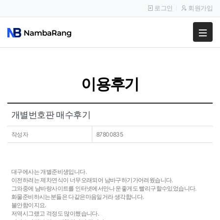
로그인
회원가입
팔고
사고
이용후기
이용안내
공지사항
개별번호판 매수후기
이용후기
작성자
87800835
대구에사는 개별준비생입니다.
이전하려는 제차연식이 너무오래되어 남바구하기가어려웠습니다.
그와중에 남바랑사이트를 인터넷에서만나 운좋게도 빨리구할수있었습니다.
화물준비하시는분들은 다같은마음일거라 생각합니다.
불안함이지요.
저역시그랬고 걱정도 많이했습니다.