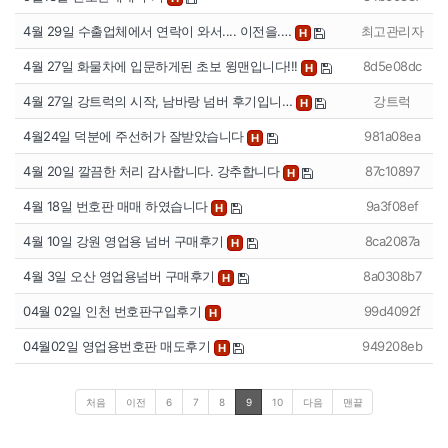
4월 29일 수출업체에서 연락이 와서.... 이전을.…
최고관리자
H
4월 27일 화물차에 입문하게된 초보 윙맨입니다!!!
8d5e08dc
H
4월 27일 강트럭의 시작, 남바랑 넘버 후기입니…
강트럭
H
4월24일 덕분에 주선허가 잘받았습니다
981a08ea
H
4월 20일 깔끔한 처리 감사합니다. 강추합니다
87c10897
H
4월 18일 번호판 매매 하였습니다
9a3f08ef
H
4월 10일 강원 영업용 넘버 구매후기
8ca2087a
H
4월 3일 오산 영업용넘버 구매후기
8a0308b7
H
04월 02일 인천 번호판구입후기
99d4092f
H
04월02일 영업용번호판 매도후기
949208eb
H
처음
이전
6
7
8
9
10
다음
맨끝