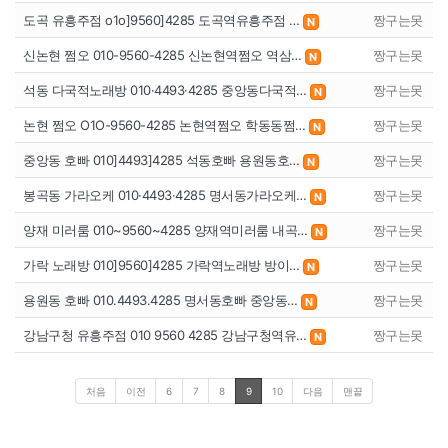
도곡 유흥주점 o1o]9560]4285 도곡역유흥주점 …
짱구는못
N
신논현 쩜오 010-9560-4285 신논현역쩜오 역삼…
짱구는못
N
석동 다국적노래방 010·4493·4285 중앙동다국적…
짱구는못
N
논현 쩜오 O1O-9560-4285 논현역쩜오 학동동쩜…
짱구는못
N
중앙동 호빠 010]4493]4285 석동호빠 용원동호…
짱구는못
N
봉곡동 가라오케 010·4493·4285 명서동가라오케…
짱구는못
N
양재 미러룸 010~9560~4285 양재역미러룸 내곡…
짱구는못
N
가락 노래방 010]9560]4285 가락역노래방 방이…
짱구는못
N
용원동 호빠 010.4493.4285 명서동호빠 중앙동…
짱구는못
N
강남구청 유흥주점 010 9560 4285 강남구청역유…
짱구는못
N
처음
이전
6
7
8
9
10
다음
맨끝