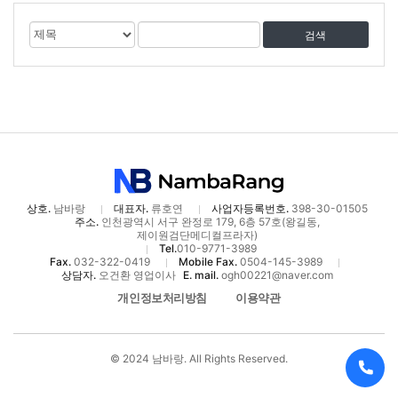
게
검
검
시
색
색
물
대
어
검
상
색
상호.
남바랑
대표자.
류호연
사업자등록번호.
398-30-01505
주소.
인천광역시 서구 완정로 179, 6층 57호(왕길동,
제이원검단메디컬프라자)
Tel.
010-9771-3989
Fax.
032-322-0419
Mobile Fax.
0504-145-3989
상담자.
오건환 영업이사
E. mail.
ogh00221@naver.com
개인정보처리방침
이용약관
© 2024 남바랑. All Rights Reserved.