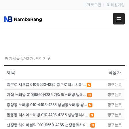
로그인
회원가입
팔고
사고
이용안내
총 게시물 1,740 개, 페이지 9
공지사항
제목
작성자
이용후기
충무로 셔츠룸 010·9560·4285 충무로역셔츠룸 …
짱구는못
N
가락 노래방 010]9560]4285 가락역노래방 방이…
짱구는못
N
중앙동 노래방 010-4493-4285 상남동노래방 봉…
짱구는못
N
팔용동 러시아노래방 010_4493_4285 상남동러시…
짱구는못
N
선정릉 하이퍼블릭 010-9560-4285 선정릉역하이…
짱구는못
N