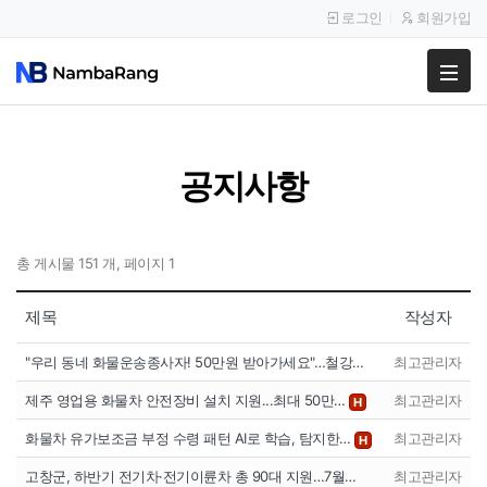
로그인
회원가입
팔고
사고
공지사항
이용안내
공지사항
총 게시물 151 개, 페이지 1
이용후기
제목
작성자
"우리 동네 화물운송종사자! 50만원 받아가세요"…철강…
최고관리자
제주 영업용 화물차 안전장비 설치 지원...최대 50만…
최고관리자
H
화물차 유가보조금 부정 수령 패턴 AI로 학습, 탐지한…
최고관리자
H
고창군, 하반기 전기차·전기이륜차 총 90대 지원…7월…
최고관리자