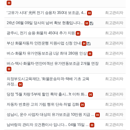
H
'고유가 시대' 光州 전기 승용차 350대 보조금, 4…
최고관리자
H
26년 06월 09일 당사의 넘버 확보 현황입니다...
최고관리자
H
광주시, 전기 승용·화물차 450대 추가 지원
최고관리자
H
부산 화물자동차 안전운행 지원사업 신청 안내
최고관리자
H
버스·화물차 유가연동보조금 L당 최대 280원 인상
최고관리자
H
버스·택시·화물차·연안여객선 유가연동보조금 2개월 연장
최고관리자
H
의정부도시교육재단, '화물운송자격-택배 기초 교육
최고관리자
과정…
H
당정 "5월 차량 5부제 할인 특약 출시…1t 이하 화…
최고관리자
H
자동차 번호판 고의 가림 행위 단속·처벌 강화
최고관리자
H
성남시, 운수 사업자 대상의 유가보조금 10만원 지급 …
최고관리자
H
남바랑의 관리자 오건환이사 입니다... 04월 15일 …
최고관리자
H