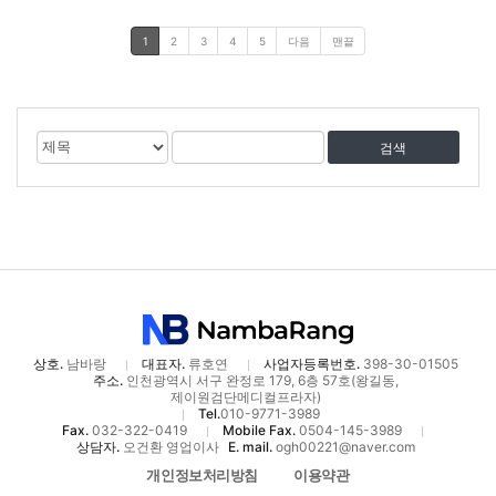
1
2
3
4
5
다음
맨끝
게
검
검
시
색
색
물
대
어
검
상
색
상호.
남바랑
대표자.
류호연
사업자등록번호.
398-30-01505
주소.
인천광역시 서구 완정로 179, 6층 57호(왕길동,
제이원검단메디컬프라자)
Tel.
010-9771-3989
Fax.
032-322-0419
Mobile Fax.
0504-145-3989
상담자.
오건환 영업이사
E. mail.
ogh00221@naver.com
개인정보처리방침
이용약관