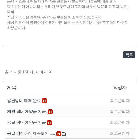
공백 기간중에 매도자가 허가증 원본을 재발급하여 다른곳에 이중 판매
할수있는거 아니냐라는 우려가 있엇으나 매도자의 사무실 방문과 대표자(법인)
와의
직접 거래등을 통하여 우려되는 부분을 해소 하여 드렸습니다.
세상의 인심이 흉흉하여 신뢰가 바닥을 치는 현시점에서 나름 훈훈하게 마무리
하였습니다.
목록
총 게시물 151 개, 페이지 9
제목
작성자
용달넘버 매매 완료
최고관리자
H
개별 넘버 계약금 지급.
최고관리자
H
용달 넘버 계약금 지급
최고관리자
H
용달 이전하러 제주도에 .....
최고관리자
H