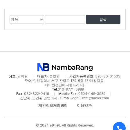
게
검
검
시
색
색
물
대
어
검
상
색
상호.
남바랑
대표자.
류호연
사업자등록번호.
398-30-01505
주소.
인천광역시 서구 완정로 179, 6층 57호(왕길동,
제이원검단메디컬프라자)
Tel.
010-9771-3989
Fax.
032-322-0419
Mobile Fax.
0504-145-3989
상담자.
오건환 영업이사
E. mail.
ogh00221@naver.com
개인정보처리방침
이용약관
© 2024 남바랑. All Rights Reserved.