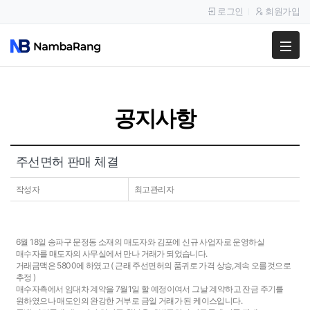
로그인
회원가입
팔고
사고
공지사항
이용안내
공지사항
주선면허 판매 체결
이용후기
작성자
최고관리자
6월 18일 송파구 문정동 소재의 매도자와 김포에 신규 사업자로 운영하실
매수자를 매도자의 사무실에서 만나 거래가 되었습니다.
거래금맥은 5800에 하였고 ( 근래 주선면허의 품귀로 가격 상승,계속 오를것으로
추정 )
매수자측에서 임대차 계약을 7월1일 할 예정이여서 그날 계약하고 잔금 주기를
원하였으나 매도인의 완강한 거부로 금일 거래가 된 케이스입니다.