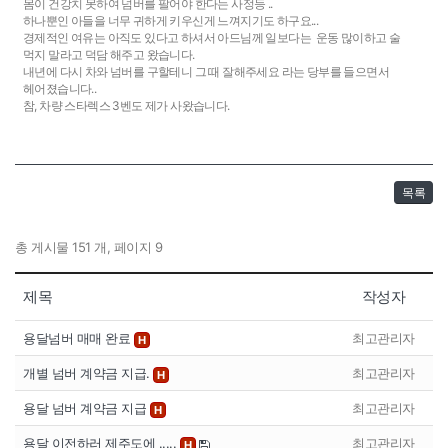
몸이 건강치 못하여 넘버를 팔어야 한다는 사정등 ..
하나뿐인 아들을 너무 귀하게 키우신게 느껴지기도 하구요...
경제적인 여유는 아직도 있다고 하셔서 아드님께 일보다는 운동 많이하고 술
먹지 말라고 덕담 해주고 왔습니다.
내년에 다시 차와 넘버를 구할테니 그 때 잘해주세요 라는 당부를 들으면서
헤어졌습니다..
참, 차량 스타렉스 3벤도 제가 사왔습니다.
목록
총 게시물 151 개, 페이지 9
제목
작성자
용달넘버 매매 완료
최고관리자
H
개별 넘버 계약금 지급.
최고관리자
H
용달 넘버 계약금 지급
최고관리자
H
용달 이전하러 제주도에 .....
최고관리자
H