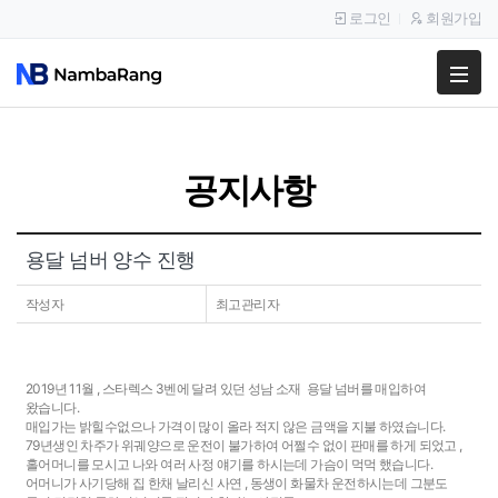
로그인
회원가입
팔고
사고
공지사항
이용안내
공지사항
용달 넘버 양수 진행
이용후기
작성자
최고관리자
2019년 11월 , 스타렉스 3벤에 달려 있던 성남 소재 용달 넘버를 매입하여
왔습니다.
매입가는 밝힐수없으나 가격이 많이 올라 적지 않은 금액을 지불 하였습니다.
79년생인 차주가 위궤양으로 운전이 불가하여 어쩔수 없이 판매를 하게 되었고 ,
홀어머니를 모시고 나와 여러 사정 얘기를 하시는데 가슴이 먹먹 했습니다.
어머니가 사기당해 집 한채 날리신 사연 , 동생이 화물차 운전하시는데 그분도