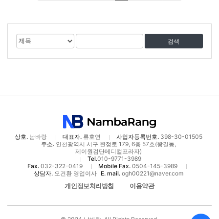
게
검
검
시
색
색
물
대
어
검
상
색
상호.
남바랑
대표자.
류호연
사업자등록번호.
398-30-01505
주소.
인천광역시 서구 완정로 179, 6층 57호(왕길동,
제이원검단메디컬프라자)
Tel.
010-9771-3989
Fax.
032-322-0419
Mobile Fax.
0504-145-3989
상담자.
오건환 영업이사
E. mail.
ogh00221@naver.com
개인정보처리방침
이용약관