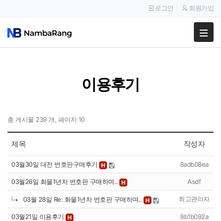
로그인
회원가입
팔고
사고
이용후기
이용안내
공지사항
총 게시물 239 개, 페이지 10
이용후기
제목
작성자
03월30일 대전 번호판구매후기
8adb08ea
H
03월26일 화물1년차 번호판 구매하며..
Asdf
H
최고관리자
03월 28일 Re: 화물1년차 번호판 구매하며..
H
03월21일 이용후기
9b1b092a
H