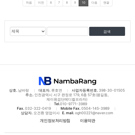
처음
이전
6
7
8
9
10
다음
맨끝
게
검
검
시
색
색
물
대
어
검
상
색
상호.
남바랑
대표자.
류호연
사업자등록번호.
398-30-01505
주소.
인천광역시 서구 완정로 179, 6층 57호(왕길동,
제이원검단메디컬프라자)
Tel.
010-9771-3989
Fax.
032-322-0419
Mobile Fax.
0504-145-3989
상담자.
오건환 영업이사
E. mail.
ogh00221@naver.com
개인정보처리방침
이용약관