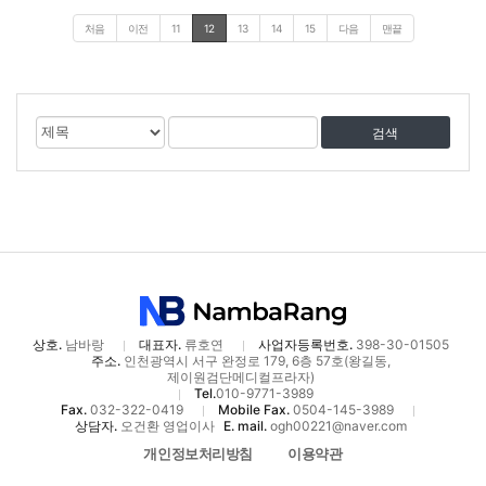
처음
이전
11
12
13
14
15
다음
맨끝
게
검
검
시
색
색
물
대
어
검
상
색
상호.
남바랑
대표자.
류호연
사업자등록번호.
398-30-01505
주소.
인천광역시 서구 완정로 179, 6층 57호(왕길동,
제이원검단메디컬프라자)
Tel.
010-9771-3989
Fax.
032-322-0419
Mobile Fax.
0504-145-3989
상담자.
오건환 영업이사
E. mail.
ogh00221@naver.com
개인정보처리방침
이용약관