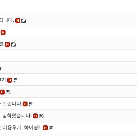
기입니다.
H
기
H
완료
H
이용안내
공지사
후기
H
H
버
이용안내
공지사항
감사 드립니다
H
버
버 장착했습니다.
H
은 이용후기, 화이팅!!!
H