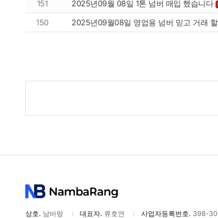
151
2025년09월 08일 1톤 넘버 매입 했습니다
150
2025년09월08일 영업용 넘버 믿고 거래 
게
시
물
검
색
상호.
남바랑
대표자.
류호연
사업자등록번호.
398-30