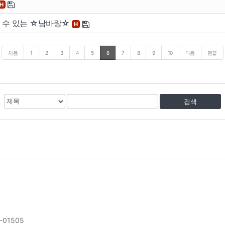
H
할 수 있는 ☆남바랑☆
H
처음
1
2
3
4
5
6
7
8
9
10
다음
맨끝
검
검
색
색
대
어
상
-01505