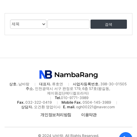
게
검
검
시
색
색
물
대
어
검
상
색
상호.
남바랑
대표자.
류호연
사업자등록번호.
398-30-01505
주소.
인천광역시 서구 완정로 179, 6층 57호(왕길동,
제이원검단메디컬프라자)
Tel.
010-9771-3989
Fax.
032-322-0419
Mobile Fax.
0504-145-3989
상담자.
오건환 영업이사
E. mail.
ogh00221@naver.com
개인정보처리방침
이용약관
© 2024 남바랑. All Rights Reserved.