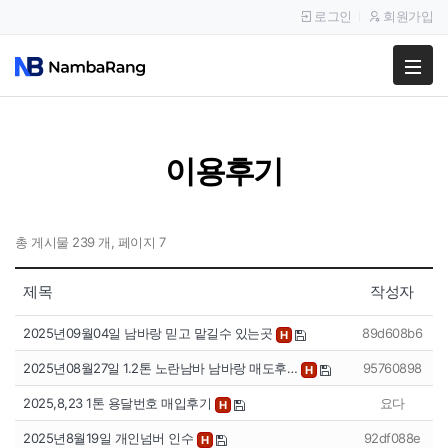
로그인
회원가입
팔고
사고
이용후기
이용안내
공지사항
총 게시물 239 개, 페이지 7
이용후기
제목
작성자
2025년09월04일 남바랑 믿고 맡길수 있는곳
89d608b6
H
2025년08월27일 1.2톤 노란남바 남바랑 매도후…
95760898
H
2025,8,23 1톤 용달번호 매입후기
요다
H
2025년8월19일 개인넘버 인수
92df088e
H