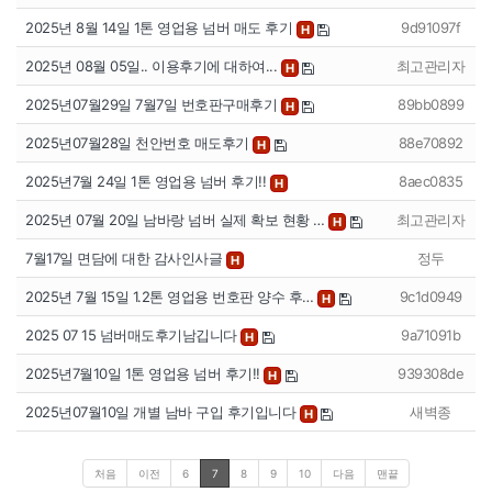
2025년 8월 14일 1톤 영업용 넘버 매도 후기
9d91097f
H
2025년 08월 05일.. 이용후기에 대하여...
최고관리자
H
2025년07월29일 7월7일 번호판구매후기
89bb0899
H
2025년07월28일 천안번호 매도후기
88e70892
H
2025년7월 24일 1톤 영업용 넘버 후기!!
8aec0835
H
2025년 07월 20일 남바랑 넘버 실제 확보 현황 …
최고관리자
H
7월17일 면담에 대한 감사인사글
정두
H
2025년 7월 15일 1.2톤 영업용 번호판 양수 후…
9c1d0949
H
2025 07 15 넘버매도후기남깁니다
9a71091b
H
2025년7월10일 1톤 영업용 넘버 후기!!
939308de
H
2025년07월10일 개별 남바 구입 후기입니다
새벽종
H
처음
이전
6
7
8
9
10
다음
맨끝