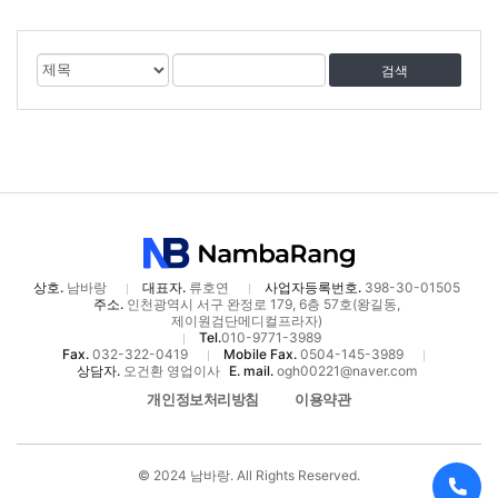
게
검
검
시
색
색
물
대
어
검
상
색
상호.
남바랑
대표자.
류호연
사업자등록번호.
398-30-01505
주소.
인천광역시 서구 완정로 179, 6층 57호(왕길동,
제이원검단메디컬프라자)
Tel.
010-9771-3989
Fax.
032-322-0419
Mobile Fax.
0504-145-3989
상담자.
오건환 영업이사
E. mail.
ogh00221@naver.com
개인정보처리방침
이용약관
© 2024 남바랑. All Rights Reserved.