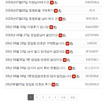
2026년07월07일 차량넘버매수건
948608ba
H
2026년07월06일 중형화물 구매후기
럭커
H
2026년07월03일 중형화물 남바 매도 건
8f81087c
H
26년 06월 30일 이용후기 입니당
8a4c086f
H
2026년 06월 27일 영업용넘버 팔았어요
a025098b
H
26년 06월 26일 영업용 번호판 구매했습니다.
m6500
H
26년 06월 23일 넘버 팔고 임대넘버 달았네요
8f1d0897
H
26년 06월16일 1톤 영업용 번호판 달았어요
918108c1
H
26년 06월 09일 당사의 넘버 확보 현황입니다...
최고관리자
H
26년 06월 08일 1톤영업용번호판 임대 달았습니다
902808af
H
26년06월05일 영업용 번호판 후기
8b3908c0
H
1
2
3
4
5
다음
맨끝