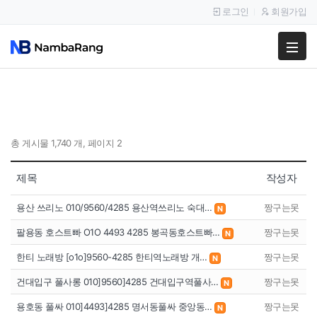
로그인
회원가입
팔고
사고
이용안내
총 게시물 1,740 개, 페이지 2
공지사항
제목
작성자
이용후기
용산 쓰리노 010/9560/4285 용산역쓰리노 숙대…
짱구는못
N
팔용동 호스트빠 O1O 4493 4285 봉곡동호스트빠…
짱구는못
N
한티 노래방 [o1o]9560-4285 한티역노래방 개…
짱구는못
N
건대입구 풀사롱 010]9560]4285 건대입구역풀사…
짱구는못
N
용호동 풀싸 010]4493]4285 명서동풀싸 중앙동…
짱구는못
N