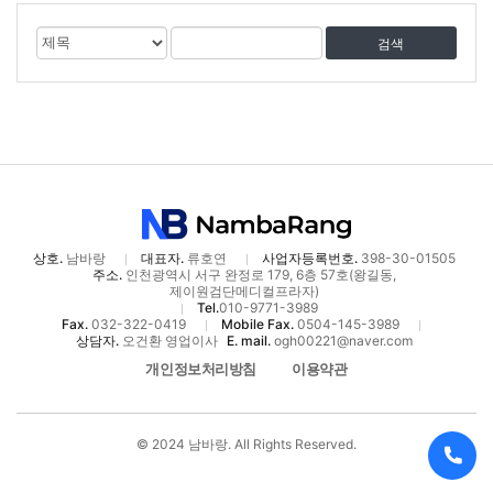
게
검
검
시
색
색
물
대
어
검
상
색
상호.
남바랑
대표자.
류호연
사업자등록번호.
398-30-01505
주소.
인천광역시 서구 완정로 179, 6층 57호(왕길동,
제이원검단메디컬프라자)
Tel.
010-9771-3989
Fax.
032-322-0419
Mobile Fax.
0504-145-3989
상담자.
오건환 영업이사
E. mail.
ogh00221@naver.com
개인정보처리방침
이용약관
© 2024 남바랑. All Rights Reserved.