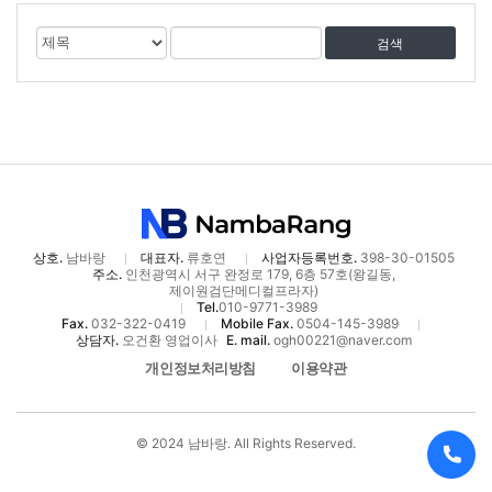
게
검
검
시
색
색
물
대
어
검
상
색
상호.
남바랑
대표자.
류호연
사업자등록번호.
398-30-01505
주소.
인천광역시 서구 완정로 179, 6층 57호(왕길동,
제이원검단메디컬프라자)
Tel.
010-9771-3989
Fax.
032-322-0419
Mobile Fax.
0504-145-3989
상담자.
오건환 영업이사
E. mail.
ogh00221@naver.com
개인정보처리방침
이용약관
© 2024 남바랑. All Rights Reserved.