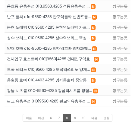
용호동 유흥주점 010_9560_4285 석동유흥주점 …
짱구는못
N
반포 풀싸 o1o-9560-4285 반포역풀싸 신반포풀…
짱구는못
N
논현 노래방 010 9560 4285 논현역노래방 가로…
짱구는못
N
성수 쓰리노 010 9560 4285 성수역쓰리노 뚝섬…
짱구는못
N
양재 호빠 o1o-9560-4285 양재역호빠 양재화훼…
짱구는못
N
건대입구 호스트빠 010]9560]4285 건대입구역호…
짱구는못
N
도곡 쓰리노 010]9560 4285 도곡역쓰리노 양재…
짱구는못
N
용원동 호빠 010.4493.4285 명서동호빠 중앙동…
짱구는못
N
강남 셔츠룸 O1O-9560-4285 강남역셔츠룸 청담…
짱구는못
N
판교 유흥주점 010]9560 4285 판교역유흥주점 …
짱구는못
N
처음
이전
6
7
8
9
10
다음
맨끝