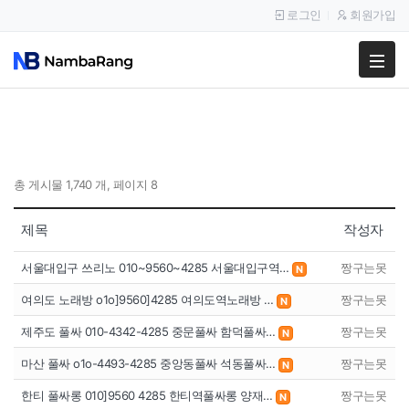
로그인
회원가입
팔고
사고
이용안내
총 게시물 1,740 개, 페이지 8
공지사항
제목
작성자
이용후기
서울대입구 쓰리노 010~9560~4285 서울대입구역…
짱구는못
N
여의도 노래방 o1o]9560]4285 여의도역노래방 …
짱구는못
N
제주도 풀싸 010-4342-4285 중문풀싸 함덕풀싸…
짱구는못
N
마산 풀싸 o1o-4493-4285 중앙동풀싸 석동풀싸…
짱구는못
N
한티 풀싸롱 010]9560 4285 한티역풀싸롱 양재…
짱구는못
N