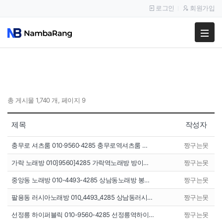
로그인
회원가입
팔고
사고
이용안내
총 게시물 1,740 개, 페이지 9
공지사항
제목
작성자
이용후기
충무로 셔츠룸 010·9560·4285 충무로역셔츠룸 …
짱구는못
가락 노래방 010]9560]4285 가락역노래방 방이…
짱구는못
중앙동 노래방 010-4493-4285 상남동노래방 봉…
짱구는못
팔용동 러시아노래방 010_4493_4285 상남동러시…
짱구는못
선정릉 하이퍼블릭 010-9560-4285 선정릉역하이…
짱구는못