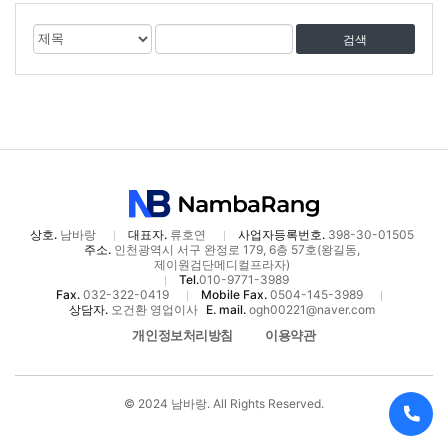
게
검
검
시
색
색
물
대
어
검
상
색
상호.
남바랑
대표자.
류호연
사업자등록번호.
398-30-01505
주소.
인천광역시 서구 완정로 179, 6층 57호(왕길동,
제이원검단메디컬프라자)
Tel.
010-9771-3989
Fax.
032-322-0419
Mobile Fax.
0504-145-3989
상담자.
오건환 영업이사
E. mail.
ogh00221@naver.com
개인정보처리방침
이용약관
© 2024 남바랑. All Rights Reserved.